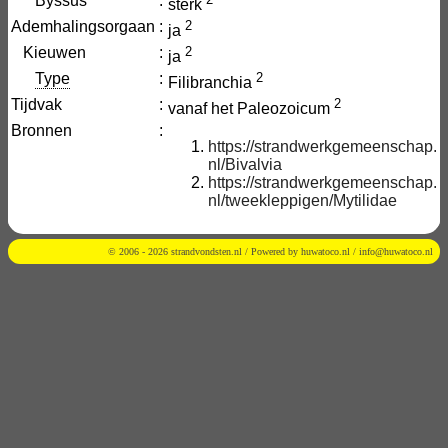
Byssus
:
sterk
Ademhalingsorgaan
:
2
ja
Kieuwen
:
2
ja
Type
:
2
Filibranchia
Tijdvak
:
2
vanaf het Paleozoicum
Bronnen
:
https://strandwerkgemeenschap.
nl/Bivalvia
https://strandwerkgemeenschap.
nl/tweekleppigen/Mytilidae
© 2006 - 2026 strandvondsten.nl / Powered by
huwatoco.nl
/
info@huwatoco.nl