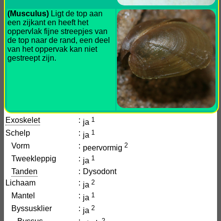
(Musculus)
Ligt de top aan
een zijkant en heeft het
oppervlak fijne streepjes van
de top naar de rand, een deel
van het oppervak kan niet
gestreept zijn.
Exoskelet
:
1
ja
Schelp
:
1
ja
Vorm
:
2
peervormig
Tweekleppig
:
1
ja
Tanden
:
Dysodont
Lichaam
:
2
ja
Mantel
:
1
ja
Byssusklier
:
2
ja
2