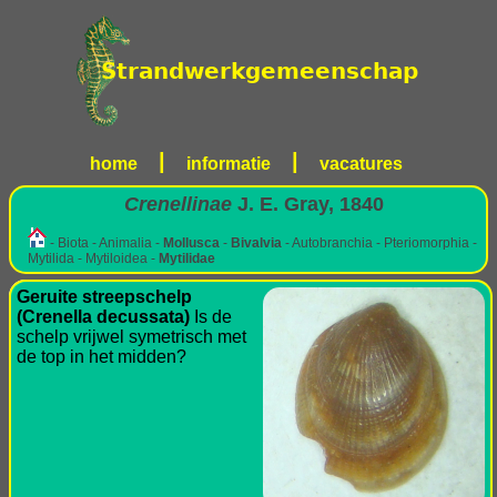
|
|
home
informatie
vacatures
Crenellinae
J. E. Gray, 1840
- Biota - Animalia -
Mollusca
-
Bivalvia
- Autobranchia - Pteriomorphia -
Mytilida - Mytiloidea -
Mytilidae
Geruite streepschelp
(Crenella decussata)
Is de
schelp vrijwel symetrisch met
de top in het midden?