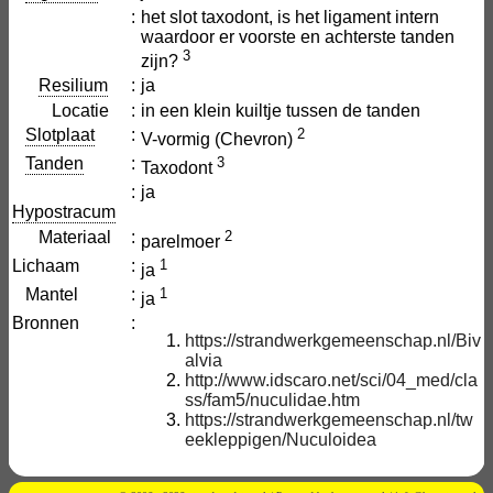
:
het slot taxodont, is het ligament intern
waardoor er voorste en achterste tanden
3
zijn?
Resilium
:
ja
Locatie
:
in een klein kuiltje tussen de tanden
Slotplaat
:
2
V-vormig (Chevron)
Tanden
:
3
Taxodont
:
ja
Hypostracum
Materiaal
:
2
parelmoer
Lichaam
:
1
ja
Mantel
:
1
ja
Bronnen
:
https://strandwerkgemeenschap.nl/Biv
alvia
http://www.idscaro.net/sci/04_med/cla
ss/fam5/nuculidae.htm
https://strandwerkgemeenschap.nl/tw
eekleppigen/Nuculoidea