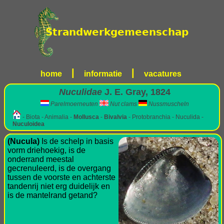
|
|
home
informatie
vacatures
Nuculidae
J. E. Gray, 1824
Parelmoerneuten
Nut clams
Nussmuscheln
- Biota - Animalia -
Mollusca
-
Bivalvia
- Protobranchia - Nuculida -
Nuculoidea
(Nucula)
Is de schelp in basis
vorm driehoekig, is de
onderrand meestal
gecrenuleerd, is de overgang
tussen de voorste en achterste
tandenrij niet erg duidelijk en
is de mantelrand getand?