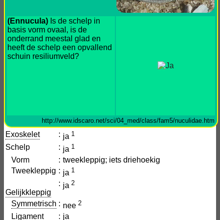
(Ennucula)
Is de schelp in
basis vorm ovaal, is de
onderrand meestal glad en
heeft de schelp een opvallend
schuin resiliumveld?
http://www.idscaro.net/sci/04_med/class/fam5/nuculidae.htm
Exoskelet
:
1
ja
Schelp
:
1
ja
Vorm
:
tweekleppig; iets driehoekig
Tweekleppig
:
1
ja
:
2
ja
Gelijkkleppig
Symmetrisch
:
2
nee
Ligament
:
ja