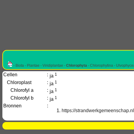
- Biota - Plantae - Viridiplantae -
Chlorophyta
- Chlorophytina - Ulvophyce
Cellen
:
1
ja
Chloroplast
:
1
ja
Chlorofyl a
:
1
ja
Chlorofyl b
:
1
ja
Bronnen
:
https://strandwerkgemeenschap.nl