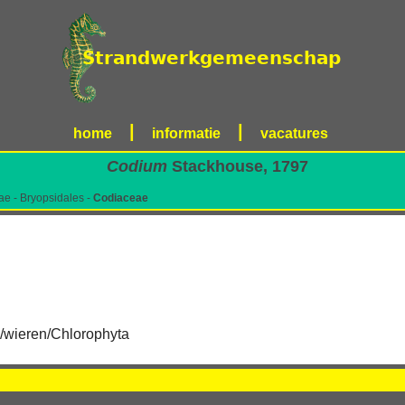
|
|
home
informatie
vacatures
Codium
Stackhouse, 1797
ae - Bryopsidales -
Codiaceae
/wieren/Chlorophyta