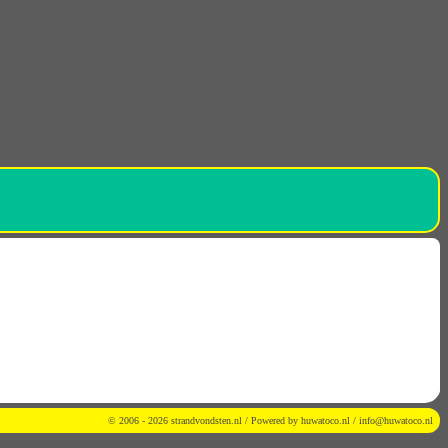
© 2006 - 2026 strandvondsten.nl / Powered by
huwatoco.nl
/
info@huwatoco.nl