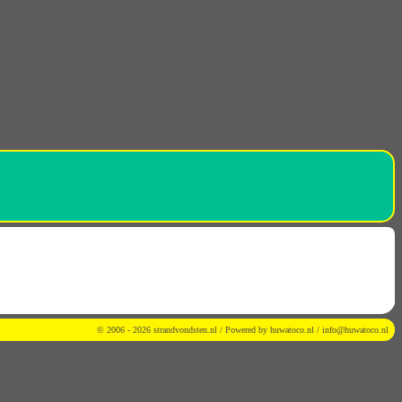
© 2006 - 2026 strandvondsten.nl / Powered by
huwatoco.nl
/
info@huwatoco.nl