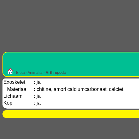
- Biota - Animalia -
Arthropoda
Exoskelet
:
ja
Materiaal
:
chitine, amorf calciumcarbonaat, calciet
Lichaam
:
ja
Kop
:
ja