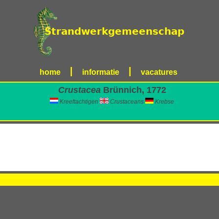
|
|
home
informatie
vacatures
Crustacea
Brünnich, 1772
Kreeftachtigen
Crustaceans
Krebse