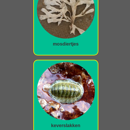
mosdiertjes
keverslakken