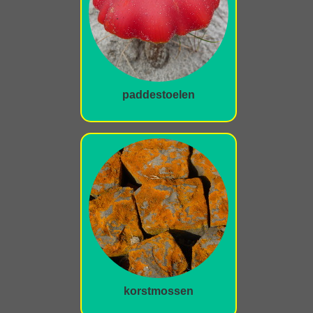
paddestoelen
korstmossen