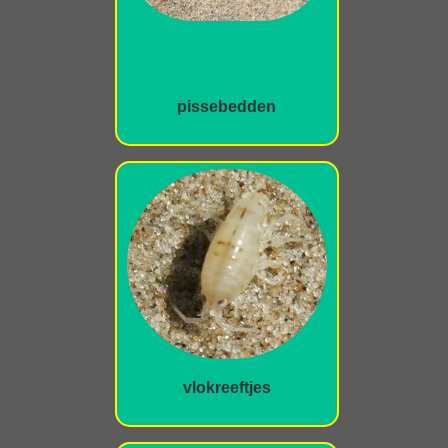
pissebedden
vlokreeftjes