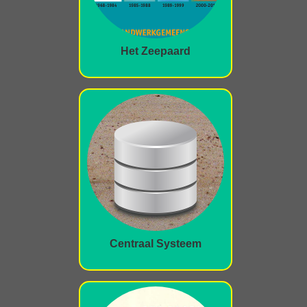
Het Zeepaard
Centraal Systeem