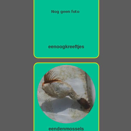
eenoogkreeftjes
eendenmossels