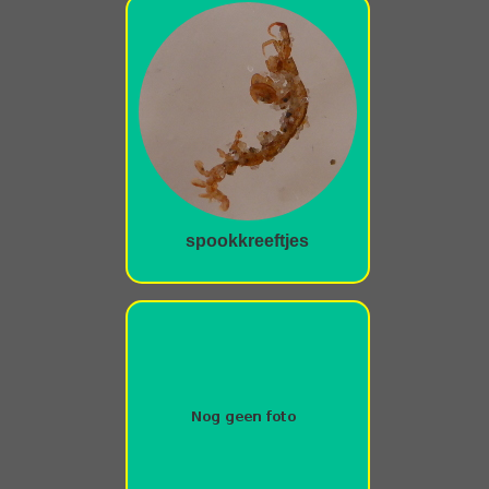
spookkreeftjes