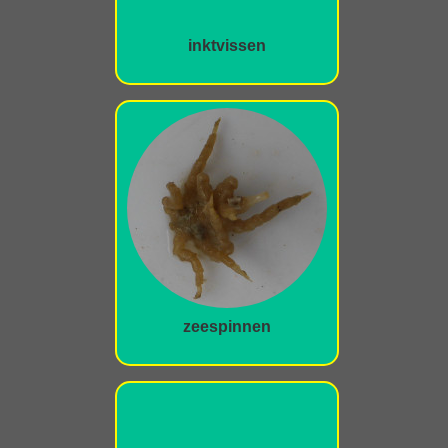
inktvissen
zeespinnen