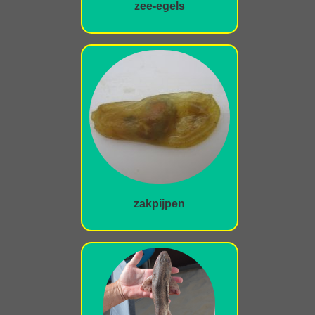
zee-egels
zakpijpen