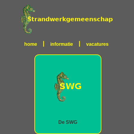
|
|
home
informatie
vacatures
De SWG