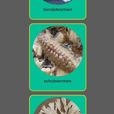
borstelwormen
schubwormen