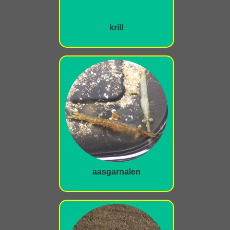
krill
aasgarnalen