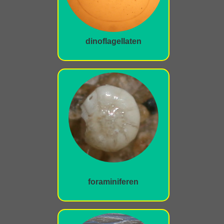
dinoflagellaten
foraminiferen