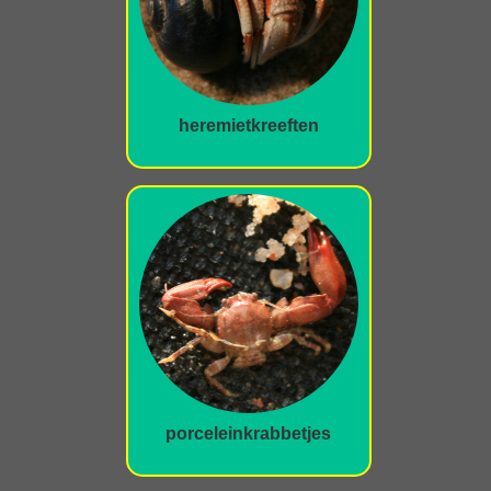
heremietkreeften
porceleinkrabbetjes