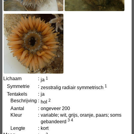
Lichaam
:
1
ja
Symmetrie
:
1
zesstralig radiair symmetrisch
Tentakels
:
ja
Beschrijving
:
2
hol
Aantal
:
ongeveer 200
Kleur
:
variable; wit, grijs, oranje, paars; soms
3
4
gebandeerd
Lengte
:
kort