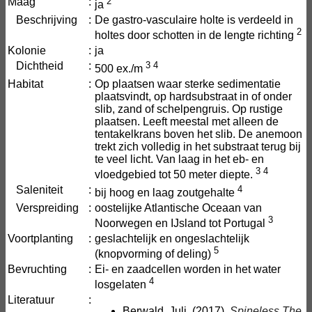
Maag
:
2
ja
Beschrijving
:
De gastro-vasculaire holte is verdeeld in
2
holtes door schotten in de lengte richting
Kolonie
:
ja
Dichtheid
:
3
4
500 ex./m
Habitat
:
Op plaatsen waar sterke sedimentatie
plaatsvindt, op hardsubstraat in of onder
slib, zand of schelpengruis. Op rustige
plaatsen. Leeft meestal met alleen de
tentakelkrans boven het slib. De anemoon
trekt zich volledig in het substraat terug bij
te veel licht. Van laag in het eb- en
3
4
vloedgebied tot 50 meter diepte.
Saleniteit
:
4
bij hoog en laag zoutgehalte
Verspreiding
:
oostelijke Atlantische Oceaan van
3
Noorwegen en IJsland tot Portugal
Voortplanting
:
geslachtelijk en ongeslachtelijk
5
(knopvorming of deling)
Bevruchting
:
Ei- en zaadcellen worden in het water
4
losgelaten
Literatuur
:
Berwald, Juli. (2017).
Spineless
The