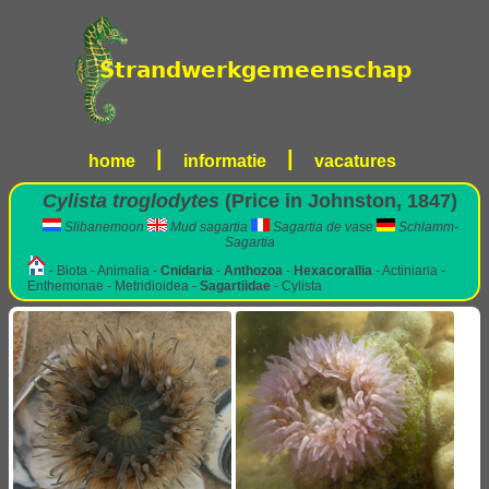
|
|
home
informatie
vacatures
Cylista troglodytes
(Price in Johnston, 1847)
Slibanemoon
Mud sagartia
Sagartia de vase
Schlamm-
Sagartia
- Biota - Animalia -
Cnidaria
-
Anthozoa
-
Hexacorallia
- Actiniaria -
Enthemonae - Metridioidea -
Sagartiidae
- Cylista