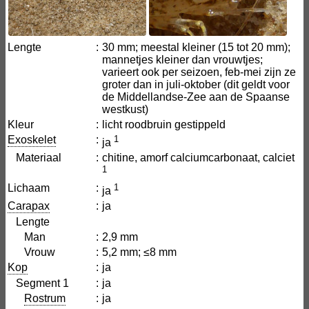
Lengte
:
30 mm; meestal kleiner (15 tot 20 mm);
mannetjes kleiner dan vrouwtjes;
varieert ook per seizoen, feb-mei zijn ze
groter dan in juli-oktober (dit geldt voor
de Middellandse-Zee aan de Spaanse
westkust)
Kleur
:
licht roodbruin gestippeld
Exoskelet
:
1
ja
Materiaal
:
chitine, amorf calciumcarbonaat, calciet
1
Lichaam
:
1
ja
Carapax
:
ja
Lengte
Man
:
2,9 mm
Vrouw
:
5,2 mm; ≤8 mm
Kop
:
ja
Segment 1
:
ja
Rostrum
:
ja