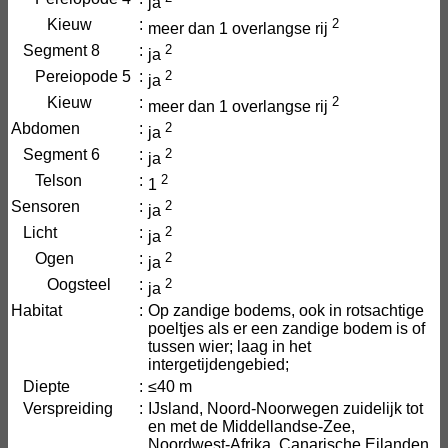
ja
Kieuw
:
2
meer dan 1 overlangse rij
Segment 8
:
2
ja
Pereiopode 5
:
2
ja
Kieuw
:
2
meer dan 1 overlangse rij
Abdomen
:
2
ja
Segment 6
:
2
ja
Telson
:
2
1
Sensoren
:
2
ja
Licht
:
2
ja
Ogen
:
2
ja
Oogsteel
:
2
ja
Habitat
:
Op zandige bodems, ook in rotsachtige
poeltjes als er een zandige bodem is of
tussen wier; laag in het
intergetijdengebied;
Diepte
:
≤40 m
Verspreiding
:
IJsland, Noord-Noorwegen zuidelijk tot
en met de Middellandse-Zee,
Noordwest-Afrika, Canarische Eilanden,