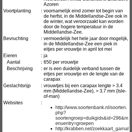
Azoren
Voortplanting
:
voornamelijk eind zomer tot begin van
de herfst, in de Middellandse-Zee ook in
de winter, wat veroorzaakt kan worden
door de hogere temperatuur in de
Middellandse-Zee.
Bevruchting
:
vermoedelijk het hele jaar door mogelijk,
in de Middellandse-Zee een piek in
eitjes per vrouwtje in april tot mei
Eieren
:
ja
Aantal
:
650 per vrouwtje
Beschrijving
:
er is een duidelijk verband tussen de
eitjes per vrouwtje en de lengte van de
carapax
Geslachtsrijp
:
vrouwtjes bij een carapax lengte > 3.4
mm (Middellandse-Zee), > 3.7 mm (Isle-
of-man)
Websites
:
http://www.soortenbank.nl/soorten.
php?
soortengroep=duikgids&id=296&m
enuentry=groepen
http://krabben.net/zoekkaart_garnal