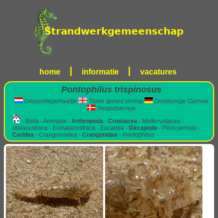
|
|
home
informatie
vacatures
Pontophilus trispinosus
Driepuntsgarnaaltje
Three spined shrimp
Dreidornige Garnele
Trespidset reje
- Biota - Animalia -
Arthropoda
-
Crustacea
- Multicrustacea -
Malacostraca - Eumalacostraca - Eucarida -
Decapoda
- Pleocyemata -
Caridea
- Crangonoidea -
Crangonidae
- Pontophilus