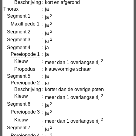
Beschrijving
:
kort en afgerond
Thorax
:
ja
Segment 1
:
2
ja
Maxillipede 1
:
2
ja
Segment 2
:
2
ja
Segment 3
:
2
ja
Segment 4
:
ja
Pereiopode 1
:
ja
Kieuw
:
2
meer dan 1 overlangse rij
Propodus
:
klauwvormige schaar
Segment 5
:
ja
Pereiopode 2
:
ja
Beschrijving
:
korter dan de overige poten
Kieuw
:
2
meer dan 1 overlangse rij
Segment 6
:
2
ja
Pereiopode 3
:
2
ja
Kieuw
:
2
meer dan 1 overlangse rij
Segment 7
:
2
ja
Pereiopode 4
:
2