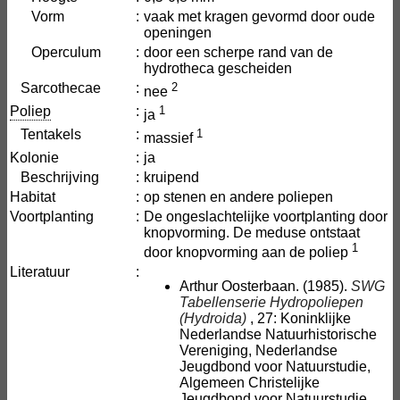
Vorm
:
vaak met kragen gevormd door oude
openingen
Operculum
:
door een scherpe rand van de
hydrotheca gescheiden
Sarcothecae
:
2
nee
Poliep
:
1
ja
Tentakels
:
1
massief
Kolonie
:
ja
Beschrijving
:
kruipend
Habitat
:
op stenen en andere poliepen
Voortplanting
:
De ongeslachtelijke voortplanting door
knopvorming. De meduse ontstaat
1
door knopvorming aan de poliep
Literatuur
:
Arthur Oosterbaan. (1985).
SWG
Tabellenserie Hydropoliepen
(Hydroida)
, 27: Koninklijke
Nederlandse Natuurhistorische
Vereniging, Nederlandse
Jeugdbond voor Natuurstudie,
Algemeen Christelijke
Jeugdbond voor Natuurstudie.