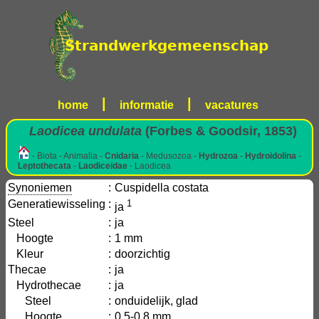
|
|
home
informatie
vacatures
Laodicea undulata
(Forbes & Goodsir, 1853)
- Biota - Animalia -
Cnidaria
- Medusozoa -
Hydrozoa
-
Hydroidolina
-
Leptothecata
-
Laodiceidae
- Laodicea
Synoniemen
:
Cuspidella costata
Generatiewisseling
:
1
ja
Steel
:
ja
Hoogte
:
1 mm
Kleur
:
doorzichtig
Thecae
:
ja
Hydrothecae
:
ja
Steel
:
onduidelijk, glad
Hoogte
:
0,5-0,8 mm