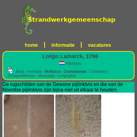
|
|
home
informatie
vacatures
Loligo
Lamarck, 1798
Pijlinktvis
- Biota - Animalia -
Mollusca
-
Cephalopoda
- Coleoidea -
Decapodiformes - Myopsida - Loliginidae
De rugschilden van de Gewone pijlinktvis en die van de
Noordse pijlinktvis zijn bijna niet uit elkaar te houden.