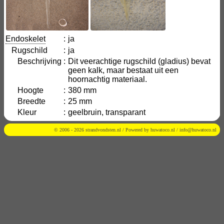
Endoskelet
:
ja
Rugschild
:
ja
Beschrijving
:
Dit veerachtige rugschild (gladius) bevat
geen kalk, maar bestaat uit een
hoornachtig materiaal.
Hoogte
:
380 mm
Breedte
:
25 mm
Kleur
:
geelbruin, transparant
© 2006 - 2026 strandvondsten.nl / Powered by
huwatoco.nl
/
info@huwatoco.nl