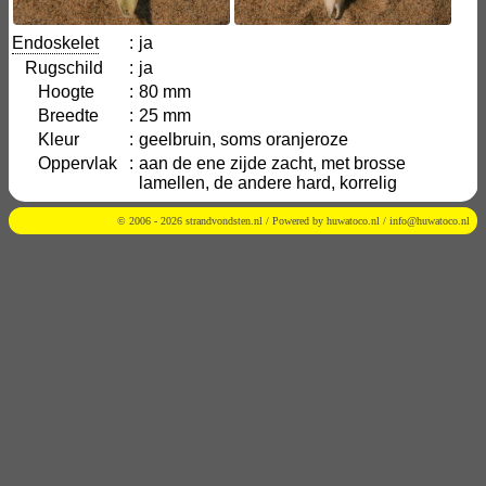
Endoskelet
:
ja
Rugschild
:
ja
Hoogte
:
80 mm
Breedte
:
25 mm
Kleur
:
geelbruin, soms oranjeroze
Oppervlak
:
aan de ene zijde zacht, met brosse
lamellen, de andere hard, korrelig
© 2006 - 2026 strandvondsten.nl / Powered by
huwatoco.nl
/
info@huwatoco.nl