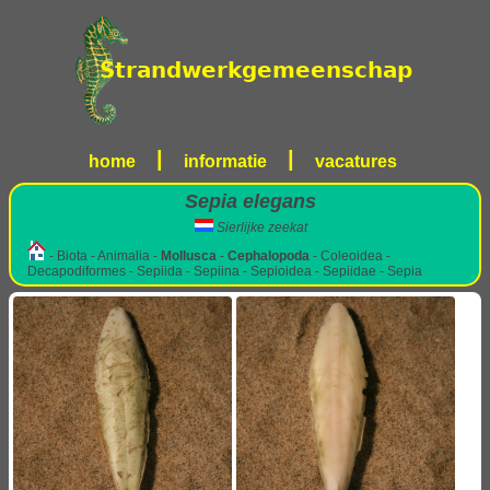
|
|
home
informatie
vacatures
Sepia elegans
Sierlijke zeekat
- Biota - Animalia -
Mollusca
-
Cephalopoda
- Coleoidea -
Decapodiformes - Sepiida - Sepiina - Sepioidea - Sepiidae - Sepia