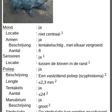
Mond
:
ja
Locatie
:
1
niet centraal
Armen
:
ja
Beschrijving
:
tentakelachtig , met elkaar vergroeid
Aantal
:
8
Sensoren
:
1
ja
Locatie
:
1
tussen de kloven in de rand
Poliep
:
ja
Beschrijving
:
2
Een vastzittend poliep (scyphistoma)
Lengte
:
2
≤2,3 mm
Tentakels
:
ja
Aantal
:
2
≤24
Manubrium
:
ja
Beschrijving
:
2
groot
Strobulatie
:
De strobulatie kan worden geactiveerd