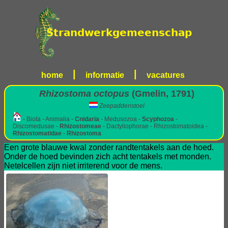
|
|
home
informatie
vacatures
Rhizostoma octopus
(Gmelin, 1791)
Zeepaddenstoel
- Biota - Animalia -
Cnidaria
- Medusozoa -
Scyphozoa
-
Discomedusae -
Rhizostomeae
- Dactyliophorae - Rhizostomatoidea -
Rhizostomatidae
-
Rhizostoma
Een grote blauwe kwal zonder randtentakels aan de hoed.
Onder de hoed bevinden zich acht tentakels met monden.
Netelcellen zijn niet irriterend voor de mens.