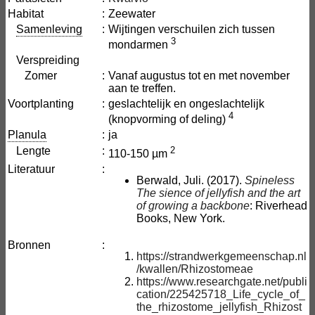
Habitat
:
Zeewater
Samenleving
:
Wijtingen verschuilen zich tussen
3
mondarmen
Verspreiding
Zomer
:
Vanaf augustus tot en met november
aan te treffen.
Voortplanting
:
geslachtelijk en ongeslachtelijk
4
(knopvorming of deling)
Planula
:
ja
Lengte
:
2
110-150 µm
Literatuur
:
Berwald, Juli. (2017).
Spineless
The sience of jellyfish and the art
of growing a backbone
: Riverhead
Books, New York.
Bronnen
:
https://strandwerkgemeenschap.nl
/kwallen/Rhizostomeae
https://www.researchgate.net/publi
cation/225425718_Life_cycle_of_
the_rhizostome_jellyfish_Rhizost