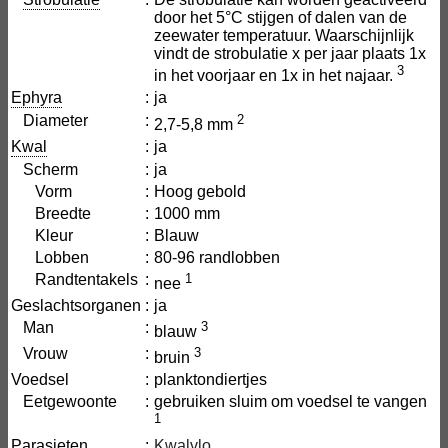
door het 5°C stijgen of dalen van de
zeewater temperatuur. Waarschijnlijk
vindt de strobulatie x per jaar plaats 1x
3
in het voorjaar en 1x in het najaar.
Ephyra
:
ja
Diameter
:
2
2,7-5,8 mm
Kwal
:
ja
Scherm
:
ja
Vorm
:
Hoog gebold
Breedte
:
1000 mm
Kleur
:
Blauw
Lobben
:
80-96 randlobben
Randtentakels
:
1
nee
Geslachtsorganen
:
ja
Man
:
3
blauw
Vrouw
:
3
bruin
Voedsel
:
planktondiertjes
Eetgewoonte
:
gebruiken sluim om voedsel te vangen
1
Parasieten
:
Kwalvlo