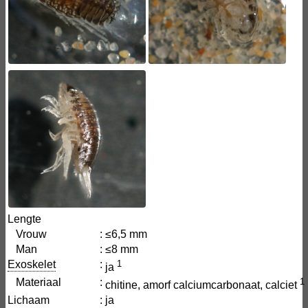
Lengte
Vrouw
:
≤6,5 mm
Man
:
≤8 mm
Exoskelet
:
1
ja
Materiaal
:
1
chitine, amorf calciumcarbonaat, calciet
Lichaam
:
ja