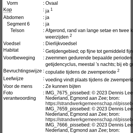
Vorm
:
Ovaal
Kop
:
1
ja
Abdomen
:
ja
Segment 6
:
ja
Telson
:
Afgerond, rand van lange setae en twee k
2
weerzijden
Voedsel
:
Dierlijkvoedsel
Habitat
:
Getijdengebied; op fijne tot gemiddeld fi
Voortbeweging
:
zwemmen gedurende bepaalde perioden 
getijdencyclus, meestal 's nachts; bij eb 
Bevruchtingswijze
:
2
copulatie tijdens de zwemperiode
Leefwijze
:
voeding vindt plaats tijdens de zwemper
Voor de mens
:
Ze kunnen bijten
Foto
:
IMG_7675_pissebed: © 2023 Dennis Leeu
verantwoording
Nederland, Egmond aan Zee; bron:
https://strandwerkgemeenschap.nl/pisse
IMG_7659_pissebed: © 2023 Dennis Leeu
Nederland, Egmond aan Zee; bron:
https://strandwerkgemeenschap.nl/pisse
IMG_7666_pissebed: © 2023 Dennis Leeu
Nederland, Egmond aan Zee; bron: