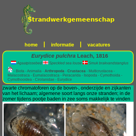
|
|
home
informatie
vacatures
Eurydice pulchra
Leach, 1816
Agaatpissebed
Speckled sea louse
Smuk brakvandstanglus
- Biota - Animalia -
Arthropoda
-
Crustacea
- Multicrustacea -
Malacostraca - Eumalacostraca - Peracarida - Isopoda - Cymothoida -
Cymothooidea - Cirolanidae - Eurydice
zwarte chromatoforen op de boven-, onderzijde en zijkanten
van het lichaam; algemene soort langs onze stranden; in de
zomer tijdens pootje baden in zee soms makkelijk te vinden