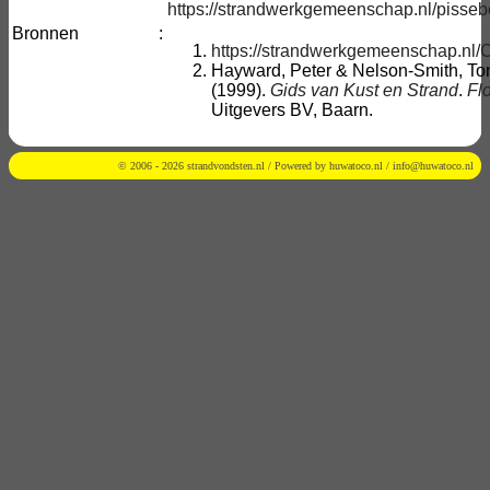
https://strandwerkgemeenschap.nl/pisse
Bronnen
:
https://strandwerkgemeenschap.nl/
Hayward, Peter & Nelson-Smith, Ton
(1999).
Gids van Kust en Strand
.
Flo
Uitgevers BV, Baarn.
© 2006 - 2026 strandvondsten.nl / Powered by
huwatoco.nl
/
info@huwatoco.nl