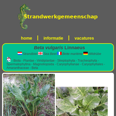
|
|
home
informatie
vacatures
Beta vulgaris
Linnaeus
Strandbiet
Sea Beet
Bette maritime
Wildrübe
- Biota - Plantae - Viridiplantae - Streptophyta - Tracheophyta -
Spermatophytina - Magnoliopsida - Caryophyllanae - Caryophyllales -
Amaranthaceae - Beta