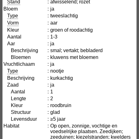
Stand
:
afwisselend; rozet
Bloem
:
ja
Type
:
tweeslachtig
Vorm
:
aar
Kleur
:
groen of roodachtig
Aantal
:
1-3
Aar
:
ja
Beschrijving
:
smal; vertakt; bebladerd
Bloemen
:
kluwens met bloemen
Vruchtlichaam
:
ja
Type
:
nootje
Beschrijving
:
kurkachtig
Zaad
:
ja
Aantal
:
1
Lengte
:
2
Kleur
:
roodbruin
Structuur
:
glad
Levensduur
:
≥5 jaar
Habitat
:
Op open, zonnige, vochtige en
voedselrijke plaatsen. Zeedijken;
zeeduinen; kiezelstranden; kwelders