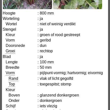
Hoogte
:
800 mm
Worteling
:
ja
Wortel
:
niet of weinig verdikt
Stengel
:
ja
Kleur
:
groen of rood gestreept
Vorm
:
geribd
Doorsnede
:
dun
Groei
:
rechtop
Blad
:
ja
Lengte
:
100 mm
Breedte
:
50 mm
Vorm
:
pijlpunt-vormig; hartvormig; eivormig
Rand
:
vlak of licht gegolfd
Top
:
toegespitst; stomp
Kleur
Boven
:
glanzend donkergroen
Onder
:
donkergroen
Schijf
:
iets vlezig