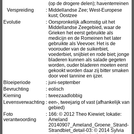
(op de drogere delen); haventerreinen
Verspreiding
:
Middellandse Zee; West-Europese
kust; Oostzee
Evolutie
:
Oorspronkelijk afkomstig uit het
Middellandse Zeegebied, waar de
Grieken het eerst gebruikte als
medicijn en de Romeinen het later
gebruikte als Veevoer. Het is de
voorouder van de suikerbiet,
voederbiet, snijbiet en rode biet; jonge
bladeren kunnen als salade gegeten
worden, ouder bladeren moeten eerst
gekookt worden daar zij bitter smaken
door veel tannine en ijzer.
Bloeiperiode
:
juni-september
Bevruchting
:
eolisch
Kieming
:
tweezaadlobbig
Levensverwachting
:
een-, tweejarig of vast (afhankelijk van
gebied)
Foto
:
166: © 2012 Theo Kiewiet; lokatie:
verantwoording
Ameland
20140907_Ameland_Groene_Strand-
Strandbiet_detail-03: © 2014 Sylvia