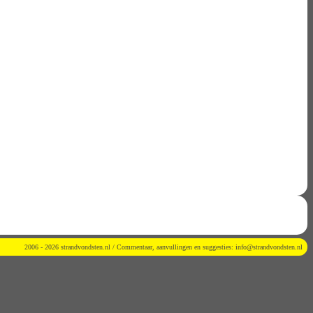
2006 - 2026 strandvondsten.nl / Commentaar, aanvullingen en suggesties:
info@strandvondsten.nl