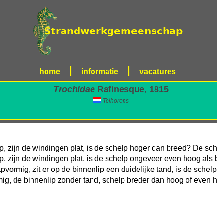
|
|
home
informatie
vacatures
Trochidae
Rafinesque, 1815
Tolhorens
 zijn de windingen plat, is de schelp hoger dan breed? De schel
, zijn de windingen plat, is de schelp ongeveer even hoog als br
apvormig, zit er op de binnenlip een duidelijke tand, is de sche
mig, de binnenlip zonder tand, schelp breder dan hoog of even 