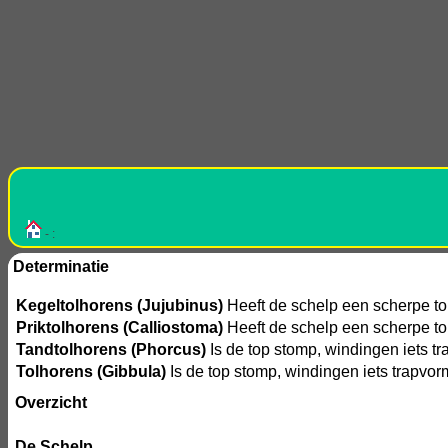
- :
Determinatie
Kegeltolhorens (Jujubinus)
Heeft de schelp een scherpe top,
Priktolhorens (Calliostoma)
Heeft de schelp een scherpe top
Tandtolhorens (Phorcus)
Is de top stomp, windingen iets tr
Tolhorens (Gibbula)
Is de top stomp, windingen iets trapvor
Overzicht
De Schelp