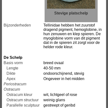
Stevige platschelp
Bijzonderheden
Tellinidae hebben het zuurstof
dragend pigment, hemoglobine, in
hun zenuwen en klep spieren. De
myoglobine vorm van dit pigment
dat in de spieren zit zorgt voor de
helder rode kleur.
De Schelp
Basis vorm
breed ovaal
Lengte
40-50 mm
Dikte
ondoorschijnend, stevig
Apex
Ongeveer in het midden
Periostracum
Ostracum
Ostracum kleur
wit, lichtgeel of rose
Ostracum structuur
weinig glans
Parallelle sculptuur
gestreept of geribd