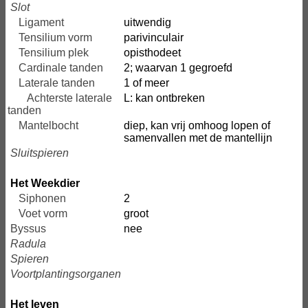
Slot
Ligament
uitwendig
Tensilium vorm
parivinculair
Tensilium plek
opisthodeet
Cardinale tanden
2; waarvan 1 gegroefd
Laterale tanden
1 of meer
Achterste laterale
L: kan ontbreken
tanden
Mantelbocht
diep, kan vrij omhoog lopen of
samenvallen met de mantellijn
Sluitspieren
Het Weekdier
Siphonen
2
Voet vorm
groot
Byssus
nee
Radula
Spieren
Voortplantingsorganen
Het leven