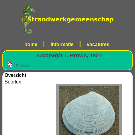
|
|
home
informatie
vacatures
Arcopagia
T. Brown, 1827
-
Tellinidae
Overzicht
Soorten