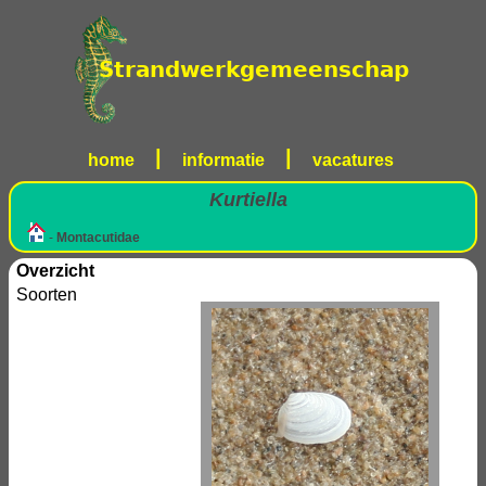
|
|
home
informatie
vacatures
Kurtiella
-
Montacutidae
Overzicht
Soorten