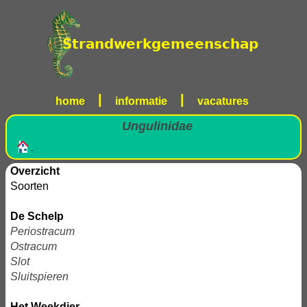
|
|
home
informatie
vacatures
Ungulinidae
- :
Overzicht
Soorten
De Schelp
Periostracum
Ostracum
Slot
Sluitspieren
Het Weekdier