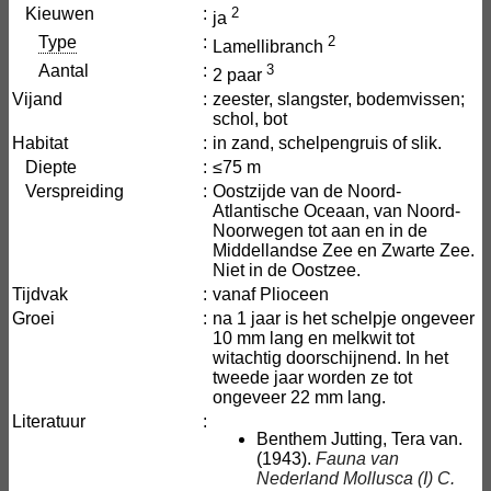
Kieuwen
:
2
ja
Type
:
2
Lamellibranch
Aantal
:
3
2 paar
Vijand
:
zeester, slangster, bodemvissen;
schol, bot
Habitat
:
in zand, schelpengruis of slik.
Diepte
:
≤75 m
Verspreiding
:
Oostzijde van de Noord-
Atlantische Oceaan, van Noord-
Noorwegen tot aan en in de
Middellandse Zee en Zwarte Zee.
Niet in de Oostzee.
Tijdvak
:
vanaf Plioceen
Groei
:
na 1 jaar is het schelpje ongeveer
10 mm lang en melkwit tot
witachtig doorschijnend. In het
tweede jaar worden ze tot
ongeveer 22 mm lang.
Literatuur
:
Benthem Jutting, Tera van.
(1943).
Fauna van
Nederland
Mollusca (I) C.