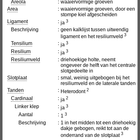
Areola
:
waaiervormige groeven
Area
:
waaiervormige groeven, door een
stompe kiel afgescheiden
Ligament
:
3
ja
Beschrijving
:
geen kalklijst tussen uitwendig
3
ligament en het resiliumveld
Tensilium
:
3
ja
Resilium
:
3
ja
Resiliumveld
:
driehoekige holte, neemt
ongeveer de helft van het centrale
slotgedeelte in
Slotplaat
:
smal, weinig uitgebogen bij het
resiliumveld en de laterale tanden
Tanden
:
2
Heterodont
Cardinaal
:
2
ja
Linker klep
:
3
ja
Aantal
:
3
1
Beschrijving
:
1 in het midden tot een driehoekig
dakje gebogen, reikt tot aan de
3
onderrand van de slotplaat