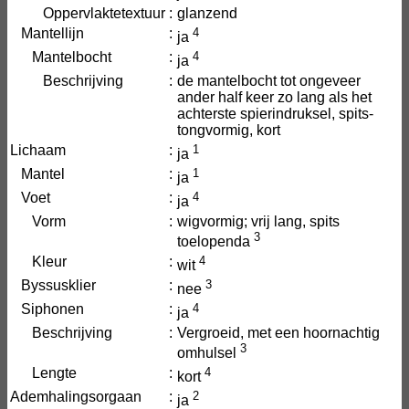
Oppervlaktetextuur
:
glanzend
Mantellijn
:
4
ja
Mantelbocht
:
4
ja
Beschrijving
:
de mantelbocht tot ongeveer
ander half keer zo lang als het
achterste spierindruksel, spits-
tongvormig, kort
Lichaam
:
1
ja
Mantel
:
1
ja
Voet
:
4
ja
Vorm
:
wigvormig; vrij lang, spits
3
toelopenda
Kleur
:
4
wit
Byssusklier
:
3
nee
Siphonen
:
4
ja
Beschrijving
:
Vergroeid, met een hoornachtig
3
omhulsel
Lengte
:
4
kort
Ademhalingsorgaan
:
2
ja