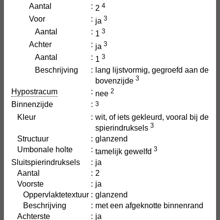
Aantal
:
4
2
Voor
:
3
ja
Aantal
:
3
1
Achter
:
3
ja
Aantal
:
3
1
Beschrijving
:
lang lijstvormig, gegroefd aan de
3
bovenzijde
Hypostracum
:
2
nee
Binnenzijde
:
3
Kleur
:
wit, of iets gekleurd, vooral bij de
3
spierindruksels
Structuur
:
glanzend
Umbonale holte
:
3
tamelijk gewelfd
Sluitspierindruksels
:
ja
Aantal
:
2
Voorste
:
ja
Oppervlaktetextuur
:
glanzend
Beschrijving
:
met een afgeknotte binnenrand
Achterste
:
ja