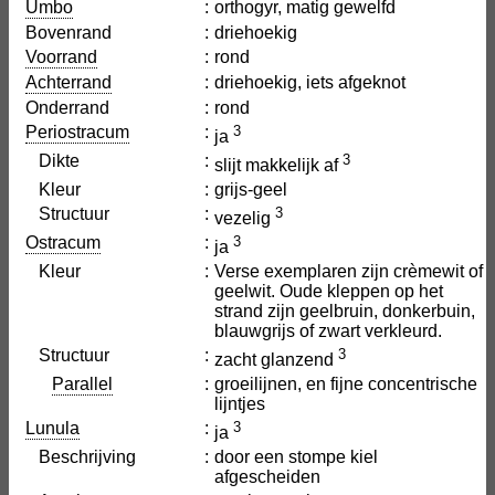
Umbo
:
orthogyr, matig gewelfd
Bovenrand
:
driehoekig
Voorrand
:
rond
Achterrand
:
driehoekig, iets afgeknot
Onderrand
:
rond
Periostracum
:
3
ja
Dikte
:
3
slijt makkelijk af
Kleur
:
grijs-geel
Structuur
:
3
vezelig
Ostracum
:
3
ja
Kleur
:
Verse exemplaren zijn crèmewit of
geelwit. Oude kleppen op het
strand zijn geelbruin, donkerbuin,
blauwgrijs of zwart verkleurd.
Structuur
:
3
zacht glanzend
Parallel
:
groeilijnen, en fijne concentrische
lijntjes
Lunula
:
3
ja
Beschrijving
:
door een stompe kiel
afgescheiden