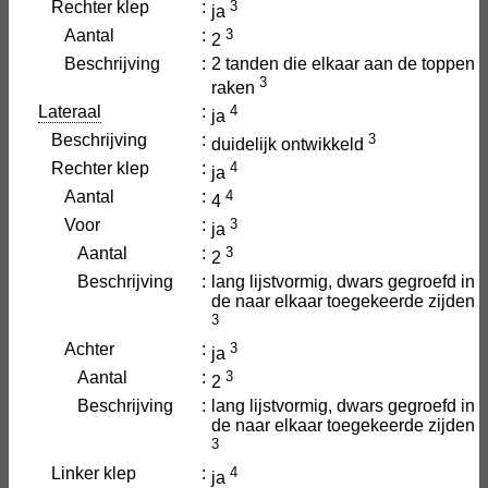
Rechter klep
:
3
ja
Aantal
:
3
2
Beschrijving
:
2 tanden die elkaar aan de toppen
3
raken
Lateraal
:
4
ja
Beschrijving
:
3
duidelijk ontwikkeld
Rechter klep
:
4
ja
Aantal
:
4
4
Voor
:
3
ja
Aantal
:
3
2
Beschrijving
:
lang lijstvormig, dwars gegroefd in
de naar elkaar toegekeerde zijden
3
Achter
:
3
ja
Aantal
:
3
2
Beschrijving
:
lang lijstvormig, dwars gegroefd in
de naar elkaar toegekeerde zijden
3
Linker klep
:
4
ja