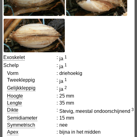
Exoskelet
:
1
ja
Schelp
:
1
ja
Vorm
:
driehoekig
Tweekleppig
:
1
ja
Gelijkkleppig
:
2
ja
Hoogte
:
25 mm
Lengte
:
35 mm
Dikte
:
3
Stevig, meestal ondoorschijnend
Semidiameter
:
15 mm
Symmetrisch
:
nee
Apex
:
bijna in het midden