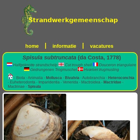
|
|
home
informatie
vacatures
Spisula subtruncata
(da Costa, 1778)
Halfgeknotte strandschelp
Cut trough shell
Douceron triangulaire
Gedrungenen Trogmuschel
Hvælvet trugmusling
- Biota - Animalia -
Mollusca
-
Bivalvia
- Autobranchia -
Heteroconchia
- Euheterodonta - Imparidentia - Venerida - Mactroidea -
Mactridae
-
Mactrinae -
Spisula