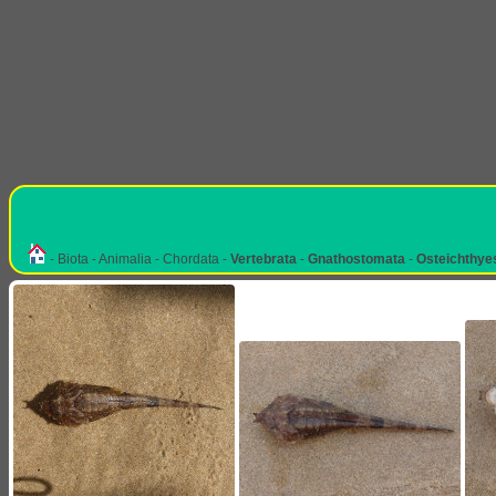
- Biota - Animalia - Chordata -
Vertebrata
-
Gnathostomata
-
Osteichthye