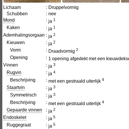
Lichaam
:
Druppelvormig
Schubben
:
nee
Mond
:
1
ja
Kaken
:
1
ja
Ademhalingsorgaan
:
2
ja
Kieuwen
:
2
ja
Vorm
:
2
Draadvormig
Opening
:
1 opening afgedekt met een kieuwdeks
Vinnen
:
3
ja
Rugvin
:
4
ja
Beschrijving
:
4
met een gestraald uiterlijk
Staartvin
:
3
ja
Symmetrisch
:
3
ja
Beschrijving
:
4
met een gestraald uiterlijk
Gepaarde vinnen
:
2
ja
Endoskelet
:
5
ja
Ruggegraat
:
5
ja