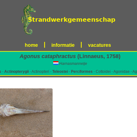
|
|
home
informatie
vacatures
Agonus cataphractus
(Linnaeus, 1758)
Harnasmannetje
s
-
Actinopterygii
- Actinopteri -
Teleostei
-
Perciformes
- Cottoidei - Agonidae - A