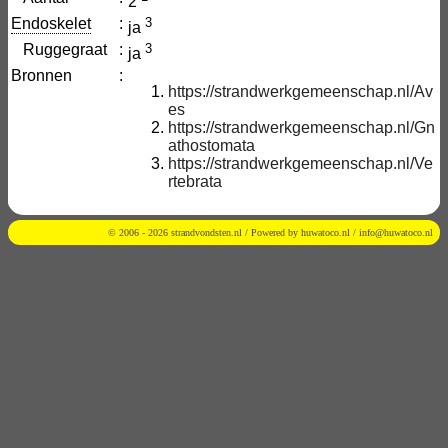
2
Endoskelet
:
3
ja
Ruggegraat
:
3
ja
Bronnen
:
https://strandwerkgemeenschap.nl/Av
es
https://strandwerkgemeenschap.nl/Gn
athostomata
https://strandwerkgemeenschap.nl/Ve
rtebrata
© 2006 - 2026 strandvondsten.nl / Powered by
huwatoco.nl
/
info@huwatoco.nl