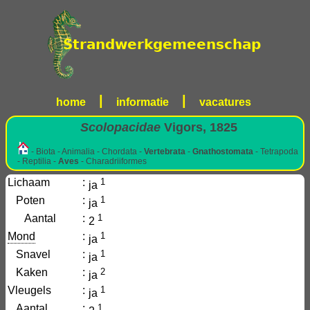
|
|
home
informatie
vacatures
Scolopacidae
Vigors, 1825
- Biota - Animalia - Chordata -
Vertebrata
-
Gnathostomata
- Tetrapoda
- Reptilia -
Aves
- Charadriiformes
Lichaam
:
1
ja
Poten
:
1
ja
Aantal
:
1
2
Mond
:
1
ja
Snavel
:
1
ja
Kaken
:
2
ja
Vleugels
:
1
ja
Aantal
:
1