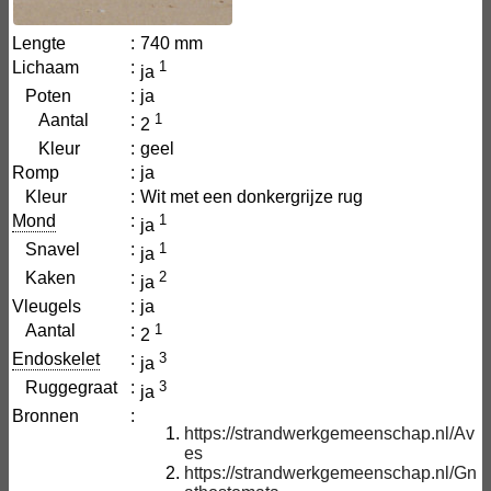
Lengte
:
740 mm
Lichaam
:
1
ja
Poten
:
ja
Aantal
:
1
2
Kleur
:
geel
Romp
:
ja
Kleur
:
Wit met een donkergrijze rug
Mond
:
1
ja
Snavel
:
1
ja
Kaken
:
2
ja
Vleugels
:
ja
Aantal
:
1
2
Endoskelet
:
3
ja
Ruggegraat
:
3
ja
Bronnen
:
https://strandwerkgemeenschap.nl/Av
es
https://strandwerkgemeenschap.nl/Gn