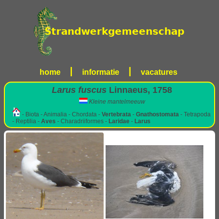
|
|
home
informatie
vacatures
Larus fuscus
Linnaeus, 1758
Kleine mantelmeeuw
- Biota - Animalia - Chordata -
Vertebrata
-
Gnathostomata
- Tetrapoda
- Reptilia -
Aves
- Charadriiformes -
Laridae
-
Larus