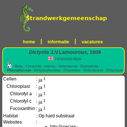
|
|
home
informatie
vacatures
Dictyota
J.V.Lamouroux, 1809
Y-branched algae
- Biota - Chromista - Harosa - Heterokonta - Ochrophyta -
Phaeophyceae
- Dictyotophycidae - Dictyotales - Dictyotaceae - Dictyoteae
Cellen
:
1
ja
Chloroplast
:
1
ja
Chlorofyl a
:
1
ja
Chlorofyl c
:
1
ja
Fucoxanthin
:
1
ja
Habitat
:
Op hard substraat
Websites
:
http://species-