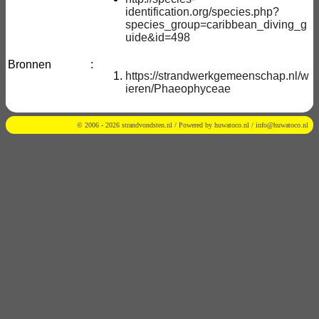
identification.org/species.php?
species_group=caribbean_diving_g
uide&id=498
Bronnen
:
https://strandwerkgemeenschap.nl/w
ieren/Phaeophyceae
© 2006 - 2026 strandvondsten.nl / Powered by
huwatoco.nl
/
info@huwatoco.nl