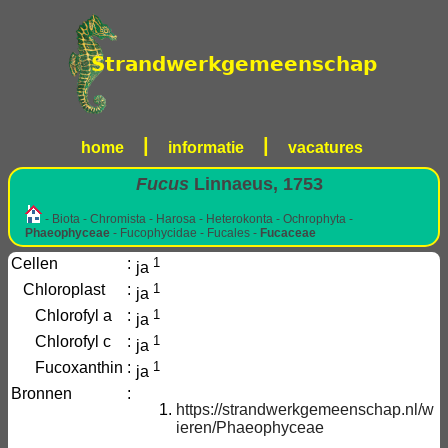
|
|
home
informatie
vacatures
Fucus
Linnaeus, 1753
- Biota - Chromista - Harosa - Heterokonta - Ochrophyta -
Phaeophyceae
- Fucophycidae - Fucales -
Fucaceae
Cellen
:
1
ja
Chloroplast
:
1
ja
Chlorofyl a
:
1
ja
Chlorofyl c
:
1
ja
Fucoxanthin
:
1
ja
Bronnen
:
https://strandwerkgemeenschap.nl/w
ieren/Phaeophyceae