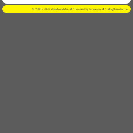
© 2006 - 2026 strandvondsten.nl / Powered by
huwatoco.nl
/
info@huwatoco.nl