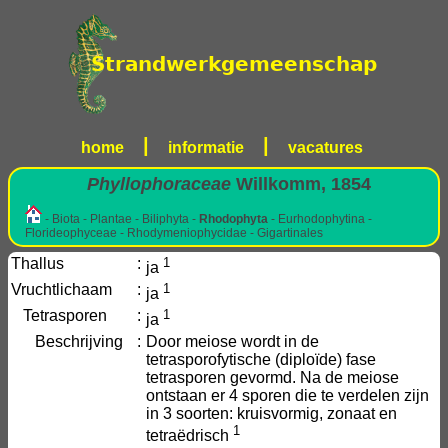
|
|
home
informatie
vacatures
Phyllophoraceae
Willkomm, 1854
- Biota - Plantae - Biliphyta -
Rhodophyta
- Eurhodophytina -
Florideophyceae - Rhodymeniophycidae - Gigartinales
Thallus
:
1
ja
Vruchtlichaam
:
1
ja
Tetrasporen
:
1
ja
Beschrijving
:
Door meiose wordt in de
tetrasporofytische (diploïde) fase
tetrasporen gevormd. Na de meiose
ontstaan er 4 sporen die te verdelen zijn
in 3 soorten: kruisvormig, zonaat en
1
tetraëdrisch