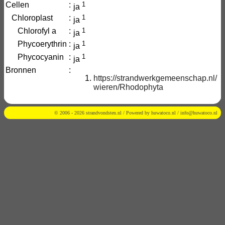
Cellen
:
1
ja
Chloroplast
:
1
ja
Chlorofyl a
:
1
ja
Phycoerythrin
:
1
ja
Phycocyanin
:
1
ja
Bronnen
:
https://strandwerkgemeenschap.nl/
wieren/Rhodophyta
© 2006 - 2026 strandvondsten.nl / Powered by
huwatoco.nl
/
info@huwatoco.nl