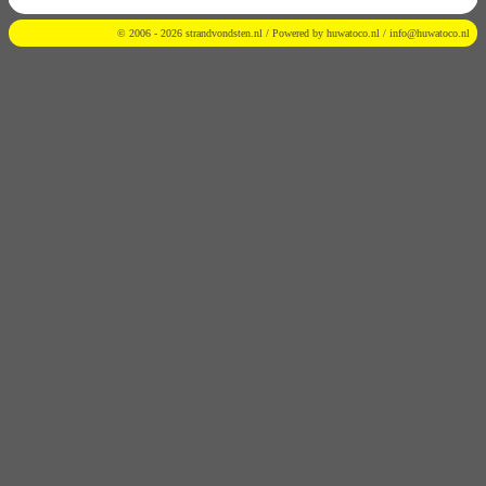
© 2006 - 2026 strandvondsten.nl / Powered by
huwatoco.nl
/
info@huwatoco.nl