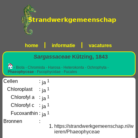
|
|
home
informatie
vacatures
Sargassaceae
Kützing, 1843
- Biota - Chromista - Harosa - Heterokonta - Ochrophyta -
Phaeophyceae
- Fucophycidae - Fucales
Cellen
:
1
ja
Chloroplast
:
1
ja
Chlorofyl a
:
1
ja
Chlorofyl c
:
1
ja
Fucoxanthin
:
1
ja
Bronnen
:
https://strandwerkgemeenschap.nl/w
ieren/Phaeophyceae