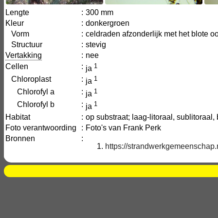
Lengte
:
300 mm
Kleur
:
donkergroen
Vorm
:
celdraden afzonderlijk met het blote o
Structuur
:
stevig
Vertakking
:
nee
Cellen
:
1
ja
Chloroplast
:
1
ja
Chlorofyl a
:
1
ja
Chlorofyl b
:
1
ja
Habitat
:
op substraat; laag-litoraal, sublitora
Foto verantwoording
:
Foto's van Frank Perk
Bronnen
:
https://strandwerkgemeenschap.