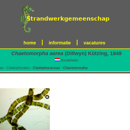
|
|
home
informatie
vacatures
Chaetomorpha aerea
(Dillwyn) Kützing, 1849
Borstelwier
ae - Cladophorales -
Cladophoraceae
-
Chaetomorpha