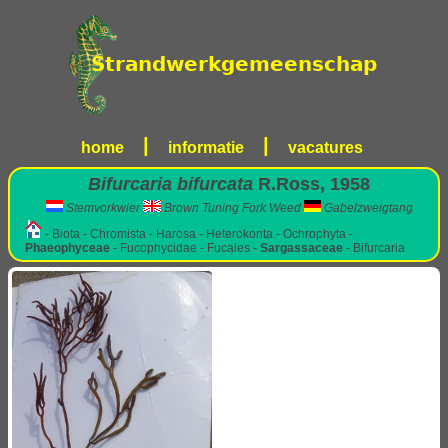
|
|
home
informatie
vacatures
Bifurcaria bifurcata
R.Ross, 1958
Stemvorkwier
Brown Tuning Fork Weed
Gabelzweigtang
- Biota - Chromista - Harosa - Heterokonta - Ochrophyta -
Phaeophyceae
- Fucophycidae - Fucales -
Sargassaceae
- Bifurcaria