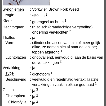
Synoniemen
:
Vorkwier, Brown Fork Weed
Lengte
:
1
≤50 cm
Kleur
:
1
groengeel tot bruin
Hechtorgaan
:
rhizoisch (draadachtige vergroeiing);
2
onderling vervlochten
Thallus
:
ja
Vorm
:
cilindrische assen van min of meer gelijk
dikte, ze nemen niet af naar de top toe;
1
toppen afgerond
Luchtblazen
:
onopvallend, eenvoudig, aan de basis van
2
de vertakkingen
Vertakking
:
ja
Type
:
1
dichotoom
Beschrijving
:
veelvuldig en regelmatig vertakt; laatste
1
vertakkingen vaak in elkaar gedraaid
Cellen
:
3
ja
Chloroplast
:
3
ja
Chlorofyl a
:
3
ja