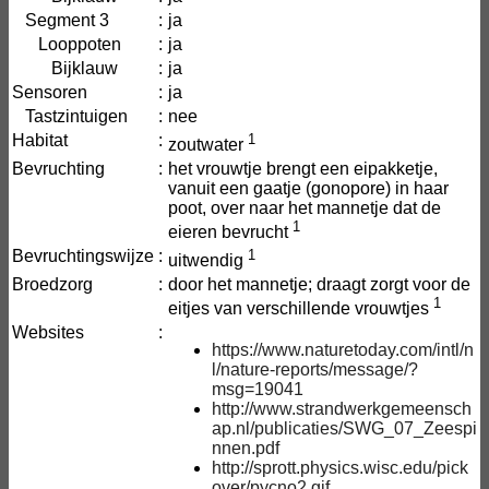
Segment 3
:
ja
Looppoten
:
ja
Bijklauw
:
ja
Sensoren
:
ja
Tastzintuigen
:
nee
Habitat
:
1
zoutwater
Bevruchting
:
het vrouwtje brengt een eipakketje,
vanuit een gaatje (gonopore) in haar
poot, over naar het mannetje dat de
1
eieren bevrucht
Bevruchtingswijze
:
1
uitwendig
Broedzorg
:
door het mannetje; draagt zorgt voor de
1
eitjes van verschillende vrouwtjes
Websites
:
https://www.naturetoday.com/intl/n
l/nature-reports/message/?
msg=19041
http://www.strandwerkgemeensch
ap.nl/publicaties/SWG_07_Zeespi
nnen.pdf
http://sprott.physics.wisc.edu/pick
over/pycno2.gif