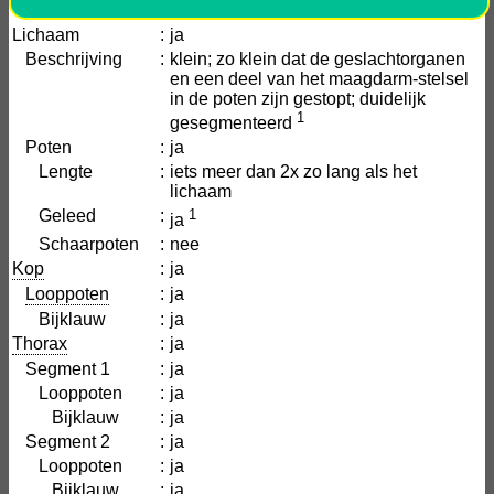
Lichaam
:
ja
Beschrijving
:
klein; zo klein dat de geslachtorganen
en een deel van het maagdarm-stelsel
in de poten zijn gestopt; duidelijk
1
gesegmenteerd
Poten
:
ja
Lengte
:
iets meer dan 2x zo lang als het
lichaam
Geleed
:
1
ja
Schaarpoten
:
nee
Kop
:
ja
Looppoten
:
ja
Bijklauw
:
ja
Thorax
:
ja
Segment 1
:
ja
Looppoten
:
ja
Bijklauw
:
ja
Segment 2
:
ja
Looppoten
:
ja
Bijklauw
:
ja