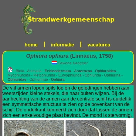
|
|
home
informatie
vacatures
Ophiura ophiura
(Linnaeus, 1758)
Gewone slangster
- Biota - Animalia -
Echinodermata
-
Asterozoa
-
Ophiuroidea
-
Myophiuroida - Metophiurida - Euryophiurida - Ophiurida - Ophiurina -
Ophiuridae
- Ophiurinae -
Ophiura
De vijf armen lopen spits toe en de geledingen hebben aan
weerszijden kleine stekels, die naar buiten wijzen. Bij de
aanhechting van de armen aan de centrale schijf is duidelijk
een symmetrische structuur te zien op de bovenkant van de
schijf. De onderkant kenmerkt zich door dat tussen de armen
zich een enkelvoudige plaat bevindt. De mond is stervormig.