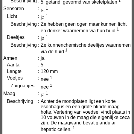
Beschrijving
:
1
5; getand; gevormd van skeletplaten
Sensoren
:
1
ja
Licht
:
1
ja
Beschrijving
:
Ze hebben geen ogen maar kunnen licht
1
en donker waarnemen via hun huid
Deeltjes
:
1
ja
Beschrijving
:
Ze kunnenchemische deeltjes waarnemen
1
via de huid
Armen
:
ja
Aantal
:
5
Lengte
:
120 mm
Voetjes
:
1
nee
Zuignapjes
:
1
nee
Maag
:
1
ja
Beschrijving
:
Achter de mondplaten ligt een korte
esophagus en een grote blinde maag
holte. Vertering van voedsel vindt plaats in
10 vouwen in de maag die eigenlijke ceca
zijn. De maagwand bevat glandular
1
hepatic cellen.