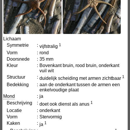
Lichaam
Symmetrie
:
1
vijfstralig
Vorm
:
rond
Doorsnede
:
35 mm
Kleur
:
Bovenkant bruin, rood bruin, onderkant
vuil wit
Structuur
:
1
duidelijk scheiding met armen zichtbaar
Bedekking
:
aan de onderkant tussen de armen een
enkelvoudige plaat
Mond
:
ja
Beschrijving
:
1
doet ook dienst als anus
Locatie
:
onderkant
Vorm
:
Stervormig
Kaken
:
1
ja