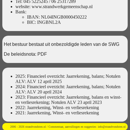
Tel: 045 5225245 / 06 25317289
website:
www.strandwerkgemeenschap.nl
Bank:
IBAN: NL04INGB0000450222
BIC: INGBNL2A
Het bestuur bestaat uit onbezoldigde leden van de SWG
De beleidsnota:
PDF
2025: Financieel overzicht:
Jaarrekening
,
balans
; Notulen
ALV:
ALV 12 april 2025
2024: Financieel overzicht:
Jaarrekening
,
balans
; Notulen
ALV:
ALV 20 april 2024
2023:
Financieel overzicht: Jaarrekening, balans en winst-
en verliesrekening
;
Notulen ALV 23 april 2023
2022:
Jaarrekening
,
Winst- en verliesrekening
2021:
Jaarrekening
,
Winst- en verliesrekening
2006 - 2026 strandvondsten.nl / Commentaar, aanvullingen en suggesties:
info@strandvondsten.nl