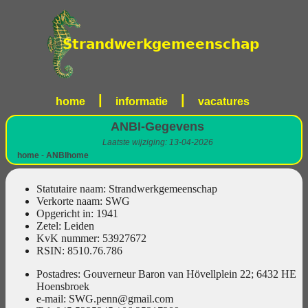
|
|
home
informatie
vacatures
ANBI-Gegevens
Laatste wijziging: 13-04-2026
home
-
ANBI
home
Statutaire naam: Strandwerkgemeenschap
Verkorte naam: SWG
Opgericht in: 1941
Zetel: Leiden
KvK nummer: 53927672
RSIN: 8510.76.786
Postadres: Gouverneur Baron van Hövellplein 22; 6432 HE
Hoensbroek
e-mail: SWG.penn@gmail.com