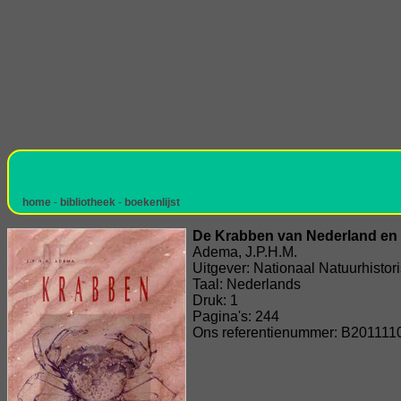
home
-
bibliotheek
-
boekenlijst
De Krabben van Nederland en 
Adema, J.P.H.M.
Uitgever: Nationaal Natuurhisto
Taal: Nederlands
Druk: 1
Pagina's: 244
Ons referentienummer: B201111