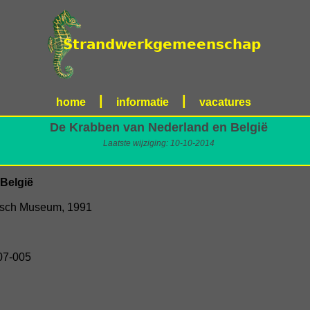
|
|
home
informatie
vacatures
De Krabben van Nederland en België
Laatste wijziging: 10-10-2014
België
risch Museum, 1991
07-005