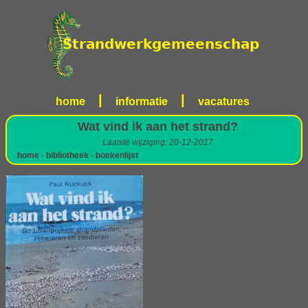
|
|
home
informatie
vacatures
Wat vind ik aan het strand?
Laatste wijziging: 20-12-2017
home
-
bibliotheek
-
boekenlijst