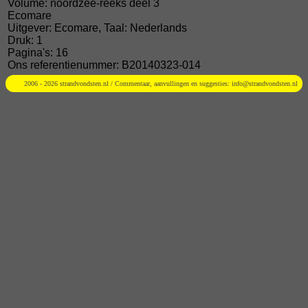
Volume: noordzee-reeks deel 3
Ecomare
Uitgever: Ecomare, Taal: Nederlands
Druk: 1
Pagina's: 16
Ons referentienummer: B20140323-014
2006 - 2026 strandvondsten.nl / Commentaar, aanvullingen en suggesties:
info@strandvondsten.nl