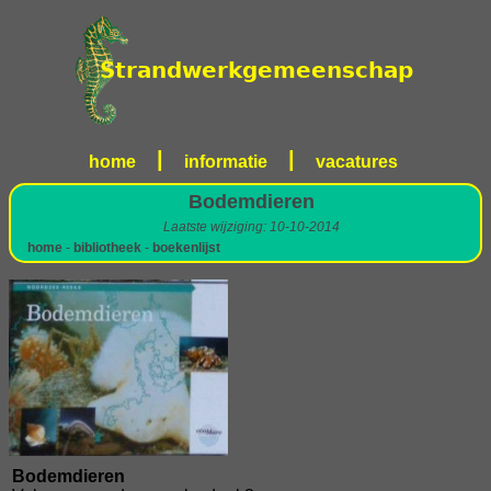
|
|
home
informatie
vacatures
Bodemdieren
Laatste wijziging: 10-10-2014
home
-
bibliotheek
-
boekenlijst
Bodemdieren