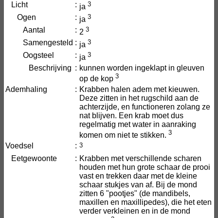
Licht
:
3
ja
Ogen
:
3
ja
Aantal
:
3
2
Samengesteld
:
3
ja
Oogsteel
:
3
ja
Beschrijving
:
kunnen worden ingeklapt in gleuven
3
op de kop
Ademhaling
:
Krabben halen adem met kieuwen.
Deze zitten in het rugschild aan de
achterzijde, en functioneren zolang ze
nat blijven. Een krab moet dus
regelmatig met water in aanraking
3
komen om niet te stikken.
Voedsel
:
3
Eetgewoonte
:
Krabben met verschillende scharen
houden met hun grote schaar de prooi
vast en trekken daar met de kleine
schaar stukjes van af. Bij de mond
zitten 6 "pootjes" (de mandibels,
maxillen en maxillipedes), die het eten
verder verkleinen en in de mond