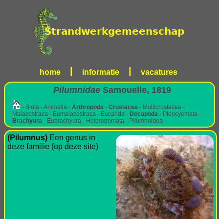
|
|
home
informatie
vacatures
Pilumnidae
Samouelle, 1819
- Biota - Animalia -
Arthropoda
-
Crustacea
- Multicrustacea -
Malacostraca - Eumalacostraca - Eucarida -
Decapoda
- Pleocyemata -
Brachyura
- Eubrachyura - Heterotremata - Pilumnoidea
(Pilumnus)
Een genus in
deze familie (op deze site)