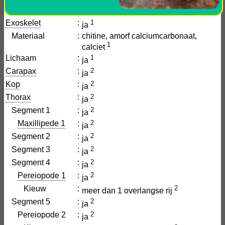
Exoskelet
:
1
ja
Materiaal
:
chitine, amorf calciumcarbonaat,
1
calciet
Lichaam
:
1
ja
Carapax
:
2
ja
Kop
:
2
ja
Thorax
:
2
ja
Segment 1
:
2
ja
Maxillipede 1
:
2
ja
Segment 2
:
2
ja
Segment 3
:
2
ja
Segment 4
:
2
ja
Pereiopode 1
:
2
ja
Kieuw
:
2
meer dan 1 overlangse rij
Segment 5
:
2
ja
Pereiopode 2
:
2
ja