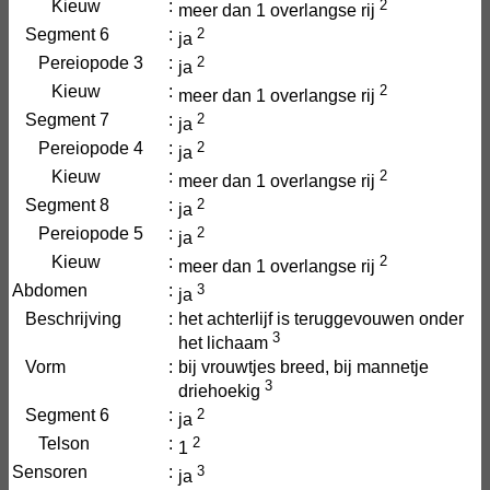
Kieuw
:
2
meer dan 1 overlangse rij
Segment 6
:
2
ja
Pereiopode 3
:
2
ja
Kieuw
:
2
meer dan 1 overlangse rij
Segment 7
:
2
ja
Pereiopode 4
:
2
ja
Kieuw
:
2
meer dan 1 overlangse rij
Segment 8
:
2
ja
Pereiopode 5
:
2
ja
Kieuw
:
2
meer dan 1 overlangse rij
Abdomen
:
3
ja
Beschrijving
:
het achterlijf is teruggevouwen onder
3
het lichaam
Vorm
:
bij vrouwtjes breed, bij mannetje
3
driehoekig
Segment 6
:
2
ja
Telson
:
2
1
Sensoren
:
3
ja