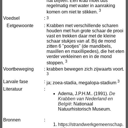
nat blijven. Een krab moet dus
regelmatig met water in aanraking
3
komen om niet te stikken.
Voedsel
:
3
Eetgewoonte
:
Krabben met verschillende scharen
houden met hun grote schaar de prooi
vast en trekken daar met de kleine
schaar stukjes van af. Bij de mond
zitten 6 "pootjes" (de mandibels,
maxillen en maxillipedes), die het eten
verder verkleinen en in de mond
3
stoppen.
Voortbeweging
:
krabben bewegen zich zijwaarts voort.
3
Larvale fase
:
3
ja; zoea-stadia, megalopa-stadium
Literatuur
:
Adema, J.P.H.M.. (1991).
De
Krabben van Nederland en
België
: Nationaal
Natuurhistorisch Museum.
Bronnen
:
https://strandwerkgemeenschap.