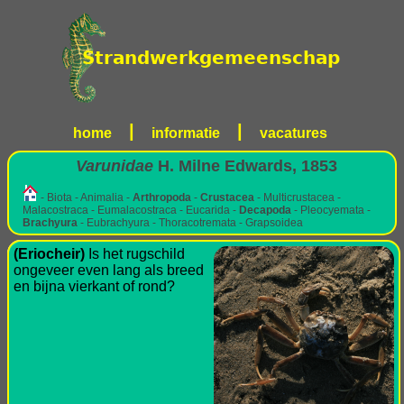
|
|
home
informatie
vacatures
Varunidae
H. Milne Edwards, 1853
- Biota - Animalia -
Arthropoda
-
Crustacea
- Multicrustacea -
Malacostraca - Eumalacostraca - Eucarida -
Decapoda
- Pleocyemata -
Brachyura
- Eubrachyura - Thoracotremata - Grapsoidea
(Eriocheir)
Is het rugschild
ongeveer even lang als breed
en bijna vierkant of rond?