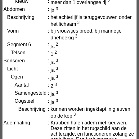
Kieuw
:
2
meer dan 1 overlangse rij
Abdomen
:
3
ja
Beschrijving
:
het achterlijf is teruggevouwen onder
3
het lichaam
Vorm
:
bij vrouwtjes breed, bij mannetje
3
driehoekig
Segment 6
:
2
ja
Telson
:
2
1
Sensoren
:
3
ja
Licht
:
3
ja
Ogen
:
3
ja
Aantal
:
3
2
Samengesteld
:
3
ja
Oogsteel
:
3
ja
Beschrijving
:
kunnen worden ingeklapt in gleuven
3
op de kop
Ademhaling
:
Krabben halen adem met kieuwen.
Deze zitten in het rugschild aan de
achterzijde, en functioneren zolang ze