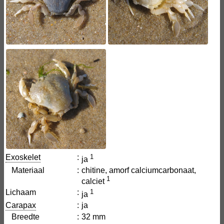
Exoskelet
:
1
ja
Materiaal
:
chitine, amorf calciumcarbonaat,
1
calciet
Lichaam
:
1
ja
Carapax
:
ja
Breedte
:
32 mm