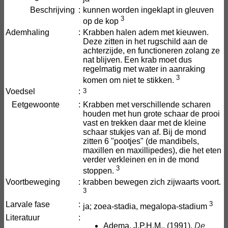
Beschrijving
:
kunnen worden ingeklapt in gleuven
3
op de kop
Ademhaling
:
Krabben halen adem met kieuwen.
Deze zitten in het rugschild aan de
achterzijde, en functioneren zolang ze
nat blijven. Een krab moet dus
regelmatig met water in aanraking
3
komen om niet te stikken.
Voedsel
:
3
Eetgewoonte
:
Krabben met verschillende scharen
houden met hun grote schaar de prooi
vast en trekken daar met de kleine
schaar stukjes van af. Bij de mond
zitten 6 "pootjes" (de mandibels,
maxillen en maxillipedes), die het eten
verder verkleinen en in de mond
3
stoppen.
Voortbeweging
:
krabben bewegen zich zijwaarts voort.
3
Larvale fase
:
3
ja; zoea-stadia, megalopa-stadium
Literatuur
:
Adema, J.P.H.M.. (1991).
De