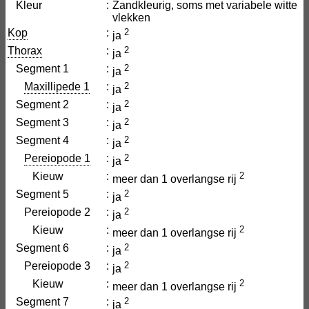
Kleur
:
Zandkleurig, soms met variabele witte
vlekken
Kop
:
2
ja
Thorax
:
2
ja
Segment 1
:
2
ja
Maxillipede 1
:
2
ja
Segment 2
:
2
ja
Segment 3
:
2
ja
Segment 4
:
2
ja
Pereiopode 1
:
2
ja
Kieuw
:
2
meer dan 1 overlangse rij
Segment 5
:
2
ja
Pereiopode 2
:
2
ja
Kieuw
:
2
meer dan 1 overlangse rij
Segment 6
:
2
ja
Pereiopode 3
:
2
ja
Kieuw
:
2
meer dan 1 overlangse rij
Segment 7
:
2
ja