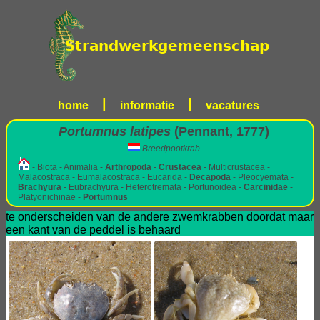
|
|
home
informatie
vacatures
Portumnus latipes
(Pennant, 1777)
Breedpootkrab
- Biota - Animalia -
Arthropoda
-
Crustacea
- Multicrustacea -
Malacostraca - Eumalacostraca - Eucarida -
Decapoda
- Pleocyemata -
Brachyura
- Eubrachyura - Heterotremata - Portunoidea -
Carcinidae
-
Platyonichinae -
Portumnus
te onderscheiden van de andere zwemkrabben doordat maar
een kant van de peddel is behaard