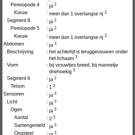
Pereiopode 4
:
2
ja
Kieuw
:
2
meer dan 1 overlangse rij
Segment 8
:
2
ja
Pereiopode 5
:
2
ja
Kieuw
:
2
meer dan 1 overlangse rij
Abdomen
:
3
ja
Beschrijving
:
het achterlijf is teruggevouwen onder
3
het lichaam
Vorm
:
bij vrouwtjes breed, bij mannetje
3
driehoekig
Segment 6
:
2
ja
Telson
:
2
1
Sensoren
:
3
ja
Licht
:
3
ja
Ogen
:
3
ja
Aantal
:
3
2
Samengesteld
:
3
ja
Oogsteel
:
3
ja