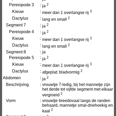
Pereiopode 3
:
2
ja
Kieuw
:
3
meer dan 1 overlangse rij
Dactylus
:
2
lang en small
Segment 7
:
2
ja
Pereiopode 4
:
2
ja
Kieuw
:
3
meer dan 1 overlangse rij
Dactylus
:
2
lang en small
Segment 8
:
ja
Pereiopode 5
:
2
ja
Kieuw
:
3
meer dan 1 overlangse rij
Dactylus
:
2
afgeplat; bladvormig
Abdomen
:
2
ja
Beschrijving
:
vrouwtje 7-ledig, bij het mannetje zijn
het derde tot vijfde segment met elkaar
2
vergroeid
Vorm
:
vrouwtje breedovaal langs de randen
behaard, mannetje smal-driehoekig en
2
kaal