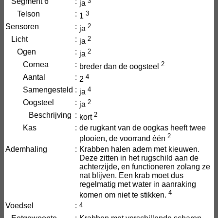
Segment 6
:
3
ja
Telson
:
3
1
Sensoren
:
2
ja
Licht
:
2
ja
Ogen
:
2
ja
Cornea
:
2
breder dan de oogsteel
Aantal
:
4
2
Samengesteld
:
4
ja
Oogsteel
:
2
ja
Beschrijving
:
2
kort
Kas
:
de rugkant van de oogkas heeft twee
2
plooien, de voorrand één
Ademhaling
:
Krabben halen adem met kieuwen.
Deze zitten in het rugschild aan de
achterzijde, en functioneren zolang ze
nat blijven. Een krab moet dus
regelmatig met water in aanraking
4
komen om niet te stikken.
Voedsel
:
4