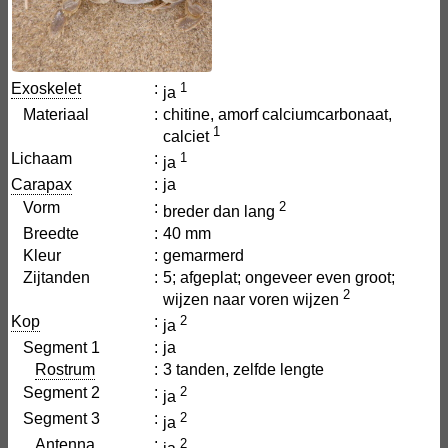
Exoskelet
:
1
ja
Materiaal
:
chitine, amorf calciumcarbonaat,
1
calciet
Lichaam
:
1
ja
Carapax
:
ja
Vorm
:
2
breder dan lang
Breedte
:
40 mm
Kleur
:
gemarmerd
Zijtanden
:
5; afgeplat; ongeveer even groot;
2
wijzen naar voren wijzen
Kop
:
2
ja
Segment 1
:
ja
Rostrum
:
3 tanden, zelfde lengte
Segment 2
:
2
ja
Segment 3
:
2
ja
Antenna
:
2