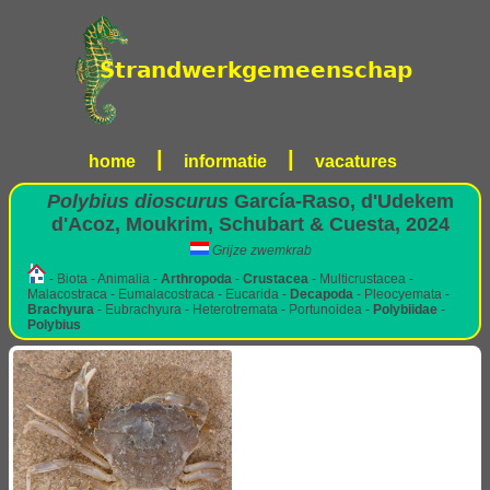
|
|
home
informatie
vacatures
Polybius dioscurus
García-Raso, d'Udekem
d'Acoz, Moukrim, Schubart & Cuesta, 2024
Grijze zwemkrab
- Biota - Animalia -
Arthropoda
-
Crustacea
- Multicrustacea -
Malacostraca - Eumalacostraca - Eucarida -
Decapoda
- Pleocyemata -
Brachyura
- Eubrachyura - Heterotremata - Portunoidea -
Polybiidae
-
Polybius