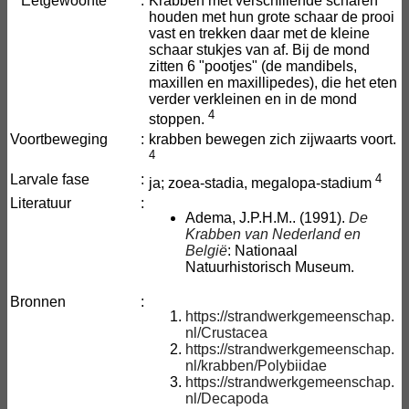
Eetgewoonte
:
Krabben met verschillende scharen
houden met hun grote schaar de prooi
vast en trekken daar met de kleine
schaar stukjes van af. Bij de mond
zitten 6 "pootjes" (de mandibels,
maxillen en maxillipedes), die het eten
verder verkleinen en in de mond
4
stoppen.
Voortbeweging
:
krabben bewegen zich zijwaarts voort.
4
Larvale fase
:
4
ja; zoea-stadia, megalopa-stadium
Literatuur
:
Adema, J.P.H.M.. (1991).
De
Krabben van Nederland en
België
: Nationaal
Natuurhistorisch Museum.
Bronnen
:
https://strandwerkgemeenschap.
nl/Crustacea
https://strandwerkgemeenschap.
nl/krabben/Polybiidae
https://strandwerkgemeenschap.
nl/Decapoda