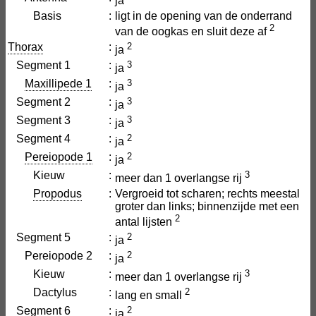
ja
Basis
:
ligt in de opening van de onderrand
2
van de oogkas en sluit deze af
Thorax
:
2
ja
Segment 1
:
3
ja
Maxillipede 1
:
3
ja
Segment 2
:
3
ja
Segment 3
:
3
ja
Segment 4
:
2
ja
Pereiopode 1
:
2
ja
Kieuw
:
3
meer dan 1 overlangse rij
Propodus
:
Vergroeid tot scharen; rechts meestal
groter dan links; binnenzijde met een
2
antal lijsten
Segment 5
:
2
ja
Pereiopode 2
:
2
ja
Kieuw
:
3
meer dan 1 overlangse rij
Dactylus
:
2
lang en small
Segment 6
:
2
ja