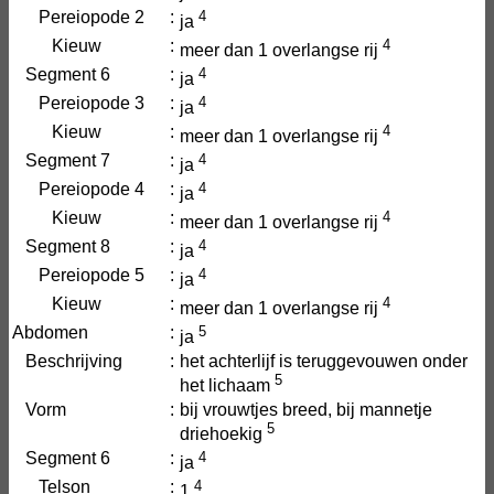
Pereiopode 2
:
4
ja
Kieuw
:
4
meer dan 1 overlangse rij
Segment 6
:
4
ja
Pereiopode 3
:
4
ja
Kieuw
:
4
meer dan 1 overlangse rij
Segment 7
:
4
ja
Pereiopode 4
:
4
ja
Kieuw
:
4
meer dan 1 overlangse rij
Segment 8
:
4
ja
Pereiopode 5
:
4
ja
Kieuw
:
4
meer dan 1 overlangse rij
Abdomen
:
5
ja
Beschrijving
:
het achterlijf is teruggevouwen onder
5
het lichaam
Vorm
:
bij vrouwtjes breed, bij mannetje
5
driehoekig
Segment 6
:
4
ja
Telson
:
4
1