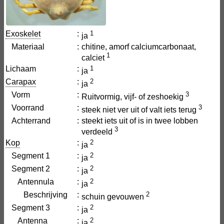
Exoskelet
:
1
ja
Materiaal
:
chitine, amorf calciumcarbonaat,
1
calciet
Lichaam
:
1
ja
Carapax
:
2
ja
Vorm
:
3
Ruitvormig, vijf- of zeshoekig
Voorrand
:
3
steek niet ver uit of valt iets terug
Achterrand
:
steekt iets uit of is in twee lobben
3
verdeeld
Kop
:
2
ja
Segment 1
:
2
ja
Segment 2
:
2
ja
Antennula
:
2
ja
Beschrijving
:
2
schuin gevouwen
Segment 3
:
2
ja
Antenna
:
2
ja