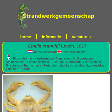
|
|
home
informatie
vacatures
Ebalia cranchii
Leach, 1817
Kleine kiezelkrab
Cranch's nut krab
- Biota - Animalia -
Arthropoda
-
Crustacea
- Multicrustacea -
Malacostraca - Eumalacostraca - Eucarida -
Decapoda
- Pleocyemata -
Brachyura
- Eubrachyura - Heterotremata - Leucosioidea -
Leucosiidae
-
Ebaliinae -
Ebalia