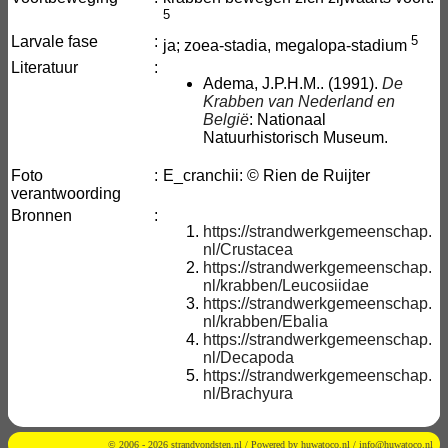
5
Larvale fase
:
5
ja; zoea-stadia, megalopa-stadium
Literatuur
:
Adema, J.P.H.M.. (1991).
De
Krabben van Nederland en
België
: Nationaal
Natuurhistorisch Museum.
Foto
:
E_cranchii: © Rien de Ruijter
verantwoording
Bronnen
:
https://strandwerkgemeenschap.
nl/Crustacea
https://strandwerkgemeenschap.
nl/krabben/Leucosiidae
https://strandwerkgemeenschap.
nl/krabben/Ebalia
https://strandwerkgemeenschap.
nl/Decapoda
https://strandwerkgemeenschap.
nl/Brachyura
© 2006 - 2026 strandvondsten.nl / Powered by
huwatoco.nl
/
info@huwatoco.nl