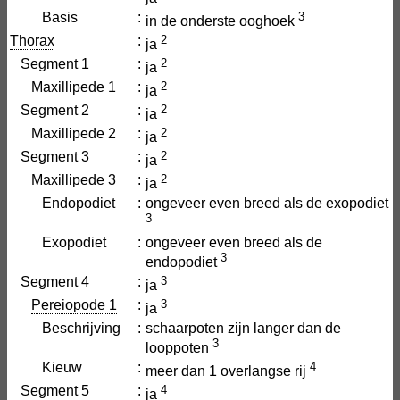
Basis
:
3
in de onderste ooghoek
Thorax
:
2
ja
Segment 1
:
2
ja
Maxillipede 1
:
2
ja
Segment 2
:
2
ja
Maxillipede 2
:
2
ja
Segment 3
:
2
ja
Maxillipede 3
:
2
ja
Endopodiet
:
ongeveer even breed als de exopodiet
3
Exopodiet
:
ongeveer even breed als de
3
endopodiet
Segment 4
:
3
ja
Pereiopode 1
:
3
ja
Beschrijving
:
schaarpoten zijn langer dan de
3
looppoten
Kieuw
:
4
meer dan 1 overlangse rij
Segment 5
:
4
ja