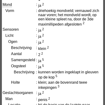
Mond
:
2
ja
Vorm
:
driehoekig mondveld; vernauwd zich
naar voren; het mondveld wordt, op
een kleine spleet na, door de 3de
2
maximillipeden afgesloten
Sensoren
:
2
ja
Licht
:
2
ja
Ogen
:
2
ja
Beschrijving
:
2
klein
Aantal
:
2
2
Samengesteld
:
5
ja
Oogsteel
:
5
ja
Beschrijving
:
kunnen worden ingeklapt in gleuven
5
op de kop
Holte
:
klein; aan de bovenrand twee
3
inkepingen
Geslachtsorganen
:
2
ja
Man
:
2
penis
Locatie
:
bij de basis van de laatste paar