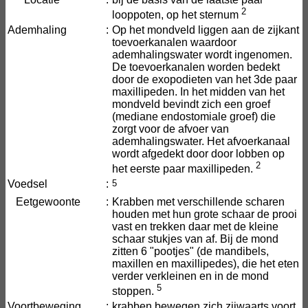
2
looppoten, op het sternum
Ademhaling
:
Op het mondveld liggen aan de zijkant
toevoerkanalen waardoor
ademhalingswater wordt ingenomen.
De toevoerkanalen worden bedekt
door de exopodieten van het 3de paar
maxillipeden. In het midden van het
mondveld bevindt zich een groef
(mediane endostomiale groef) die
zorgt voor de afvoer van
ademhalingswater. Het afvoerkanaal
wordt afgedekt door door lobben op
2
het eerste paar maxillipeden.
Voedsel
:
5
Eetgewoonte
:
Krabben met verschillende scharen
houden met hun grote schaar de prooi
vast en trekken daar met de kleine
schaar stukjes van af. Bij de mond
zitten 6 "pootjes" (de mandibels,
maxillen en maxillipedes), die het eten
verder verkleinen en in de mond
5
stoppen.
Voortbeweging
:
krabben bewegen zich zijwaarts voort.