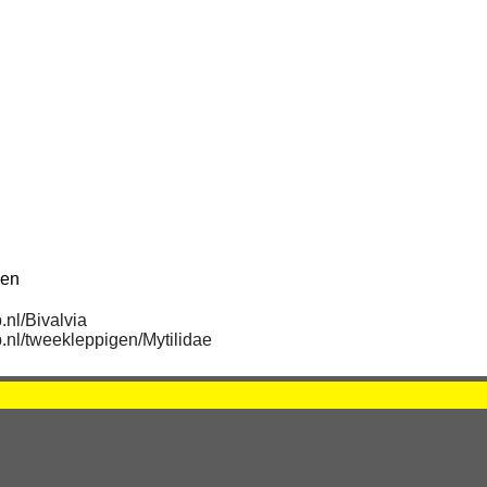
den
nl/Bivalvia
.nl/tweekleppigen/Mytilidae