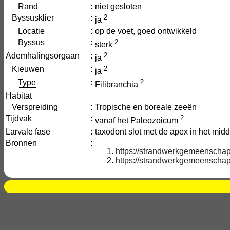
Rand
:
niet gesloten
Byssusklier
:
2
ja
Locatie
:
op de voet, goed ontwikkeld
Byssus
:
2
sterk
Ademhalingsorgaan
:
2
ja
Kieuwen
:
2
ja
Type
:
2
Filibranchia
Habitat
Verspreiding
:
Tropische en boreale zeeën
Tijdvak
:
2
vanaf het Paleozoicum
Larvale fase
:
taxodont slot met de apex in het mid
Bronnen
:
https://strandwerkgemeenschap.
https://strandwerkgemeenschap