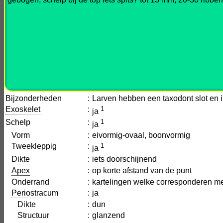
Bijzonderheden
:
Larven hebben een taxodont slot en 
Exoskelet
:
1
ja
Schelp
:
1
ja
Vorm
:
eivormig-ovaal, boonvormig
Tweekleppig
:
1
ja
Dikte
:
iets doorschijnend
Apex
:
op korte afstand van de punt
Onderrand
:
kartelingen welke corresponderen me
Periostracum
:
ja
Dikte
:
dun
Structuur
:
glanzend