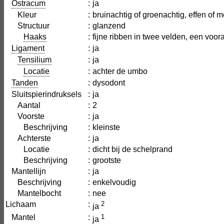
Ostracum
:
ja
Kleur
:
bruinachtig of groenachtig, effen of 
Structuur
:
glanzend
Haaks
:
fijne ribben in twee velden, een voo
Ligament
:
ja
Tensilium
:
ja
Locatie
:
achter de umbo
Tanden
:
dysodont
Sluitspierindruksels
:
ja
Aantal
:
2
Voorste
:
ja
Beschrijving
:
kleinste
Achterste
:
ja
Locatie
:
dicht bij de schelprand
Beschrijving
:
grootste
Mantellijn
:
ja
Beschrijving
:
enkelvoudig
Mantelbocht
:
nee
Lichaam
:
2
ja
Mantel
:
1
ja