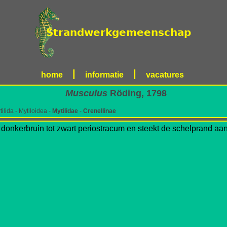
|
|
home
informatie
vacatures
Musculus
Röding, 1798
ilida - Mytiloidea -
Mytilidae
-
Crenellinae
donkerbruin tot zwart periostracum en steekt de schelprand aan 