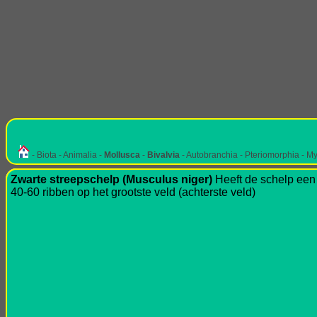
- Biota - Animalia -
Mollusca
-
Bivalvia
- Autobranchia - Pteriomorphia - Myt
Zwarte streepschelp (Musculus niger)
Heeft de schelp een 
40-60 ribben op het grootste veld (achterste veld)