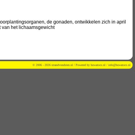
 voorplantingsorganen, de gonaden, ontwikkelen zich in april
nt van het lichaamsgewicht
© 2006 - 2026 strandvondsten.nl / Powered by
huwatoco.nl
/
info@huwatoco.nl