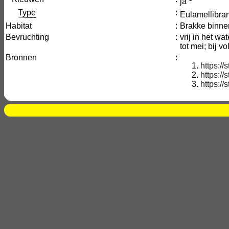
ja
Type
:
Eulamellibra
Habitat
:
Brakke binnen
Bevruchting
:
vrij in het w
tot mei; bij 
Bronnen
:
https:/
https:/
https:/