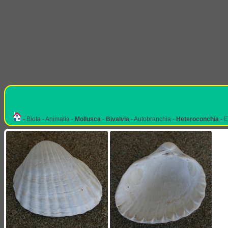
- Biota - Animalia -
Mollusca
-
Bivalvia
- Autobranchia -
Heteroconchia
- E