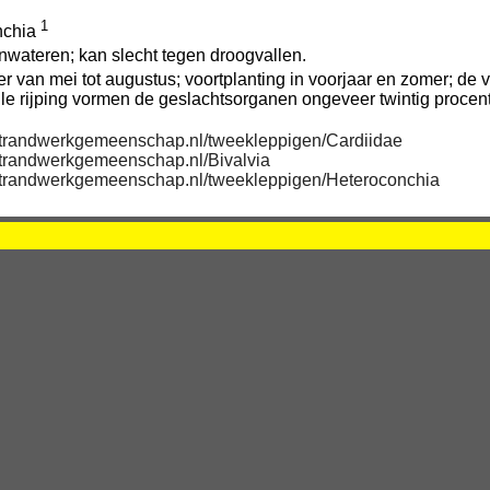
1
nchia
wateren; kan slecht tegen droogvallen.
ater van mei tot augustus; voortplanting in voorjaar en zomer; de
volle rijping vormen de geslachtsorganen ongeveer twintig proce
/strandwerkgemeenschap.nl/tweekleppigen/Cardiidae
/strandwerkgemeenschap.nl/Bivalvia
/strandwerkgemeenschap.nl/tweekleppigen/Heteroconchia