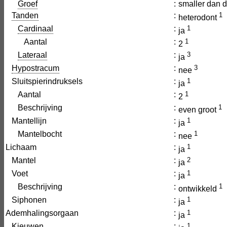
Groef
:
smaller dan d
Tanden
:
1
heterodont
Cardinaal
:
1
ja
Aantal
:
1
2
Lateraal
:
3
ja
Hypostracum
:
3
nee
Sluitspierindruksels
:
1
ja
Aantal
:
1
2
Beschrijving
:
1
even groot
Mantellijn
:
1
ja
Mantelbocht
:
1
nee
Lichaam
:
1
ja
Mantel
:
2
ja
Voet
:
1
ja
Beschrijving
:
1
ontwikkeld
Siphonen
:
1
ja
Ademhalingsorgaan
:
1
ja
Kieuwen
:
1