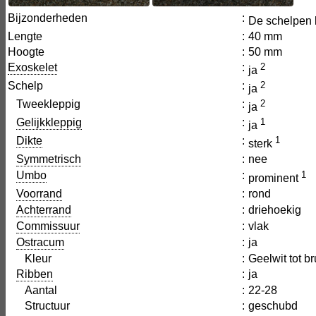
Bijzonderheden
:
De schelpen 
Lengte
:
40 mm
Hoogte
:
50 mm
Exoskelet
:
2
ja
Schelp
:
2
ja
Tweekleppig
:
2
ja
Gelijkkleppig
:
1
ja
Dikte
:
1
sterk
Symmetrisch
:
nee
Umbo
:
1
prominent
Voorrand
:
rond
Achterrand
:
driehoekig
Commissuur
:
vlak
Ostracum
:
ja
Kleur
:
Geelwit tot br
Ribben
:
ja
Aantal
:
22-28
Structuur
:
geschubd