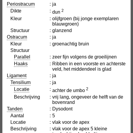
Periostracum
:
ja
Dikte
:
2
dun
Kleur
:
olijfgroen (bij jonge exemplaren
blauwgroen)
Structuur
:
glanzend
Ostracum
:
ja
Kleur
:
groenachtig bruin
Structuur
Parallel
:
zeer fijn volgens de groeilijnen
Haaks
:
Ribben in een voorste en achterste
veld, het middendeel is glad
Ligament
:
ja
Tensilium
:
ja
Locatie
:
2
achter de umbo
Beschrijving
:
vrij lang, ongeveer de helft van de
bovenrand
Tanden
:
Dysodont
Aantal
:
5
Locatie
:
vlak voor de apex
Beschrijving
:
vlak voor de apex 5 kleine