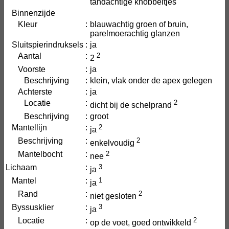
tandachtige knobbeltjes
Binnenzijde
Kleur
:
blauwachtig groen of bruin,
parelmoerachtig glanzen
Sluitspierindruksels
:
ja
Aantal
:
2
2
Voorste
:
ja
Beschrijving
:
klein, vlak onder de apex gelegen
Achterste
:
ja
Locatie
:
2
dicht bij de schelprand
Beschrijving
:
groot
Mantellijn
:
2
ja
Beschrijving
:
2
enkelvoudig
Mantelbocht
:
2
nee
Lichaam
:
3
ja
Mantel
:
1
ja
Rand
:
2
niet gesloten
Byssusklier
:
3
ja
Locatie
:
2
op de voet, goed ontwikkeld