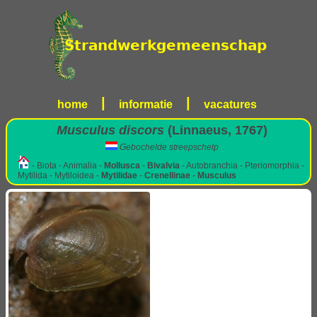
|
|
home
informatie
vacatures
Musculus discors
(Linnaeus, 1767)
Gebochelde streepschelp
- Biota - Animalia -
Mollusca
-
Bivalvia
- Autobranchia - Pteriomorphia -
Mytilida - Mytiloidea -
Mytilidae
-
Crenellinae
-
Musculus