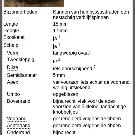
Bijzonderheden
:
Kunnen van hun byssusdraden een
nestachtig verblijf spinnen
Lengte
:
15 mm
Hoogte
:
17 mm
Exoskelet
:
1
ja
Schelp
:
1
ja
Vorm
:
langwerpig ovaal
Tweekleppig
:
1
ja
Dikte
:
2
iets doorschijnend
Semidiameter
:
5 mm
Apex
:
ver vooraan, iets achter de voorrand,
weinig uitstekend
Umbo
:
opgeblazen
Bovenrand
:
bijna recht, vlak voor de apex
voorzien van 5 kleine, tandachtige
knobbeltjes
Voorrand
:
gecreneleerd volgens de ribben
Achterrand
:
gecreneleerd volgens de ribben
Onderrand
:
bijna recht