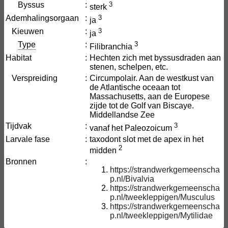
Byssus
:
3
sterk
Ademhalingsorgaan
:
3
ja
Kieuwen
:
3
ja
Type
:
3
Filibranchia
Habitat
:
Hechten zich met byssusdraden aan
stenen, schelpen, etc.
Verspreiding
:
Circumpolair. Aan de westkust van
de Atlantische oceaan tot
Massachusetts, aan de Europese
zijde tot de Golf van Biscaye.
Middellandse Zee
Tijdvak
:
3
vanaf het Paleozoicum
Larvale fase
:
taxodont slot met de apex in het
2
midden
Bronnen
:
https://strandwerkgemeenscha
p.nl/Bivalvia
https://strandwerkgemeenscha
p.nl/tweekleppigen/Musculus
https://strandwerkgemeenscha
p.nl/tweekleppigen/Mytilidae