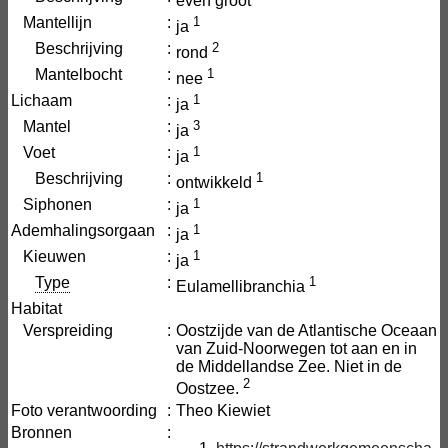
even groot
Mantellijn
:
1
ja
Beschrijving
:
2
rond
Mantelbocht
:
1
nee
Lichaam
:
1
ja
Mantel
:
3
ja
Voet
:
1
ja
Beschrijving
:
1
ontwikkeld
Siphonen
:
1
ja
Ademhalingsorgaan
:
1
ja
Kieuwen
:
1
ja
Type
:
1
Eulamellibranchia
Habitat
Verspreiding
:
Oostzijde van de Atlantische Oceaan
van Zuid-Noorwegen tot aan en in
de Middellandse Zee. Niet in de
2
Oostzee.
Foto verantwoording
:
Theo Kiewiet
Bronnen
: