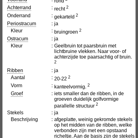
rond
Achterrand
:
2
recht
Onderrand
:
2
gekarteld
Periostracum
:
ja
Kleur
:
2
bruingroen
Ostracum
:
ja
Kleur
:
Geelbruin tot paarsbruin met
lichtbruine vlekken. Naar voor- of
achterzijde toe paarsachtig of bruin.
2
Ribben
:
ja
Aantal
:
2
20-22
Vorm
:
2
kanteelvormig.
Groef
:
iets smaller dan de ribben, in de
groeven duidelijk golfvormige
2
parallelle structuur
Stekels
:
ja
Beschrijving
:
afgeplatte, weinig gekromde stekels
op het midden van de ribben, welke
verbonden zijn met een opstaand
richeltje. Aan de basis zijn de stekels