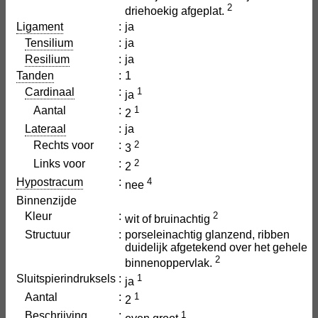
2
driehoekig afgeplat.
Ligament
:
ja
Tensilium
:
ja
Resilium
:
ja
Tanden
:
1
Cardinaal
:
1
ja
Aantal
:
1
2
Lateraal
:
ja
Rechts voor
:
2
3
Links voor
:
2
2
Hypostracum
:
4
nee
Binnenzijde
Kleur
:
2
wit of bruinachtig
Structuur
:
porseleinachtig glanzend, ribben
duidelijk afgetekend over het gehele
2
binnenoppervlak.
Sluitspierindruksels
:
1
ja
Aantal
:
1
2
Beschrijving
:
1