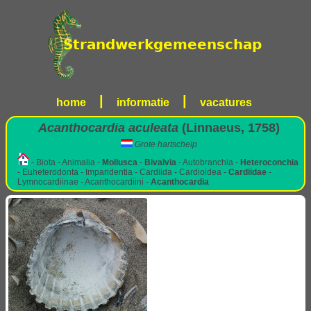
|
|
home
informatie
vacatures
Acanthocardia aculeata
(Linnaeus, 1758)
Grote hartschelp
- Biota - Animalia -
Mollusca
-
Bivalvia
- Autobranchia -
Heteroconchia
- Euheterodonta - Imparidentia - Cardiida - Cardioidea -
Cardiidae
-
Lymnocardiinae - Acanthocardiini -
Acanthocardia