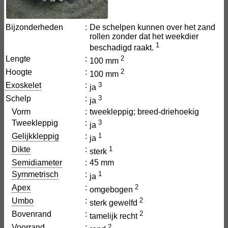
Bijzonderheden
:
De schelpen kunnen over het zand
rollen zonder dat het weekdier
1
beschadigd raakt.
Lengte
:
2
100 mm
Hoogte
:
2
100 mm
Exoskelet
:
3
ja
Schelp
:
3
ja
Vorm
:
tweekleppig; breed-driehoekig
Tweekleppig
:
3
ja
Gelijkkleppig
:
1
ja
Dikte
:
1
sterk
Semidiameter
:
45 mm
Symmetrisch
:
1
ja
Apex
:
2
omgebogen
Umbo
:
2
sterk gewelfd
Bovenrand
:
2
tamelijk recht
Voorrand
:
2