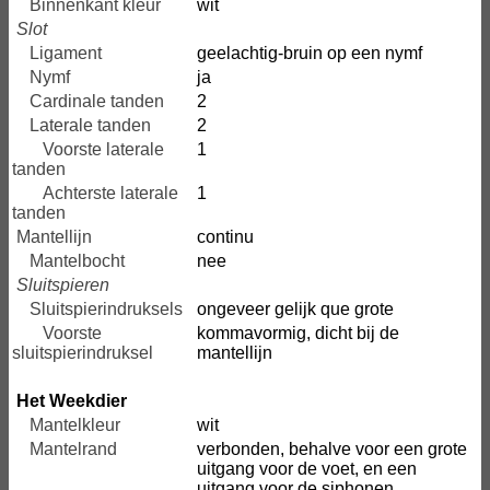
Binnenkant kleur
wit
Slot
Ligament
geelachtig-bruin op een nymf
Nymf
ja
Cardinale tanden
2
Laterale tanden
2
Voorste laterale
1
tanden
Achterste laterale
1
tanden
Mantellijn
continu
Mantelbocht
nee
Sluitspieren
Sluitspierindruksels
ongeveer gelijk que grote
Voorste
kommavormig, dicht bij de
sluitspierindruksel
mantellijn
Het Weekdier
Mantelkleur
wit
Mantelrand
verbonden, behalve voor een grote
uitgang voor de voet, en een
uitgang voor de siphonen