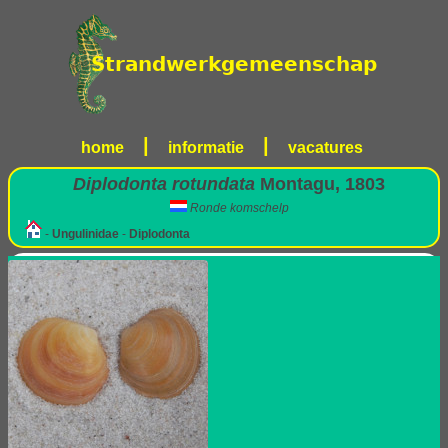
|
|
home
informatie
vacatures
Diplodonta rotundata
Montagu, 1803
Ronde komschelp
-
Ungulinidae
-
Diplodonta