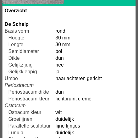
Overzicht
De Schelp
Basis vorm
rond
Hoogte
30 mm
Lengte
30 mm
Semidiameter
bol
Dikte
dun
Gelijkzijdig
nee
Gelijkkleppig
ja
Umbo
naar achteren gericht
Periostracum
Periostracum dikte
dun
Periostracum kleur
lichtbruin, creme
Ostracum
Ostracum kleur
wit
Groeilijnen
duidelijk
Parallelle sculptuur
fijne lijntjes
Lunula
duidelijk