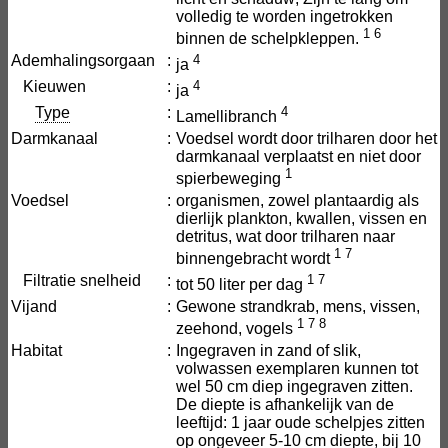
volledig te worden ingetrokken
1
6
binnen de schelpkleppen.
Ademhalingsorgaan
:
4
ja
Kieuwen
:
4
ja
Type
:
4
Lamellibranch
Darmkanaal
:
Voedsel wordt door trilharen door het
darmkanaal verplaatst en niet door
1
spierbeweging
Voedsel
:
organismen, zowel plantaardig als
dierlijk plankton, kwallen, vissen en
detritus, wat door trilharen naar
1
7
binnengebracht wordt
Filtratie snelheid
:
1
7
tot 50 liter per dag
Vijand
:
Gewone strandkrab, mens, vissen,
1
7
8
zeehond, vogels
Habitat
:
Ingegraven in zand of slik,
volwassen exemplaren kunnen tot
wel 50 cm diep ingegraven zitten.
De diepte is afhankelijk van de
leeftijd: 1 jaar oude schelpjes zitten
op ongeveer 5-10 cm diepte, bij 10