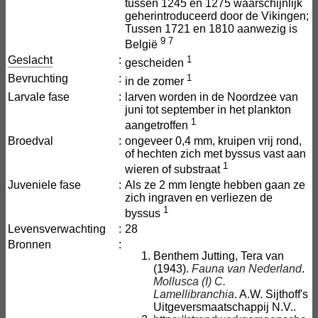
tussen 1245 en 1275 waarschijnlijk
geherintroduceerd door de Vikingen;
Tussen 1721 en 1810 aanwezig is
9
7
België
Geslacht
:
1
gescheiden
Bevruchting
:
1
in de zomer
Larvale fase
:
larven worden in de Noordzee van
juni tot september in het plankton
1
aangetroffen
Broedval
:
ongeveer 0,4 mm, kruipen vrij rond,
of hechten zich met byssus vast aan
1
wieren of substraat
Juveniele fase
:
Als ze 2 mm lengte hebben gaan ze
zich ingraven en verliezen de
1
byssus
Levensverwachting
:
28
Bronnen
:
Benthem Jutting, Tera van
(1943).
Fauna van Nederland
.
Mollusca (I) C.
Lamellibranchia
. A.W. Sijthoff's
Uitgeversmaatschappij N.V..