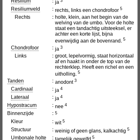
Resilium
:
3
ja
Resiliumveld
:
5
rechts, links een chondrofoor
Rechts
:
holte, klein, aan het begin van de
welving van de umbo. Voor de holte
staat een tandachtig uitsteeksel, er
achter een korte lijst, bijna
5
evenwijdig aan de bovenrand.
Chondrofoor
:
3
ja
Links
:
groot, lepelvormig, staat horizontaal
af en haakt in onder de top van de
rechterklep. Heeft een richel en een
5
uitholling.
Tanden
:
3
anodont
Cardinaal
:
4
ja
Lateraal
:
4
ja
Hypostracum
:
4
nee
Binnenzijde
:
5
Kleur
:
5
wit
Structuur
:
5
weinig of geen glans, kalkachtig
Umbonale holte
:
5
tamelijk gewelfd