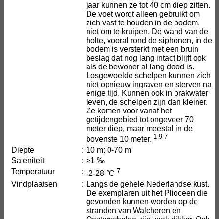
jaar kunnen ze tot 40 cm diep zitten.
De voet wordt alleen gebruikt om
zich vast te houden in de bodem,
niet om te kruipen. De wand van de
holte, vooral rond de siphonen, in de
bodem is versterkt met een bruin
beslag dat nog lang intact blijft ook
als de bewoner al lang dood is.
Losgewoelde schelpen kunnen zich
niet opnieuw ingraven en sterven na
enige tijd. Kunnen ook in brakwater
leven, de schelpen zijn dan kleiner.
Ze komen voor vanaf het
getijdengebied tot ongeveer 70
meter diep, maar meestal in de
1
9
7
bovenste 10 meter.
Diepte
:
10 m; 0-70 m
Saleniteit
:
≥1 ‰
Temperatuur
:
7
-2-28 °C
Vindplaatsen
:
Langs de gehele Nederlandse kust.
De exemplaren uit het Plioceen die
gevonden kunnen worden op de
stranden van Walcheren en