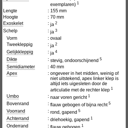
1
exemplaren)
Lengte
:
155 mm
Hoogte
:
70 mm
Exoskelet
:
2
ja
Schelp
:
3
ja
Vorm
:
ovaal
Tweekleppig
:
2
ja
Gelijkkleppig
:
4
ja
Dikte
:
5
stevig, ondoorschijnend
Semidiameter
:
40 mm
Apex
:
ongeveer in het midden, weinig of
niet uitstekend, apex linker klep is
altijd iets uigesleten door de
1
articulatie met de rechter klep
Umbo
:
1
naar voren gericht
Bovenrand
:
5
flauw gebogen of bijna recht
Voorrand
:
5
rond, gapend
Achterrand
:
1
driehoekig, gapend
Onderrand
:
1
flauw gebogen