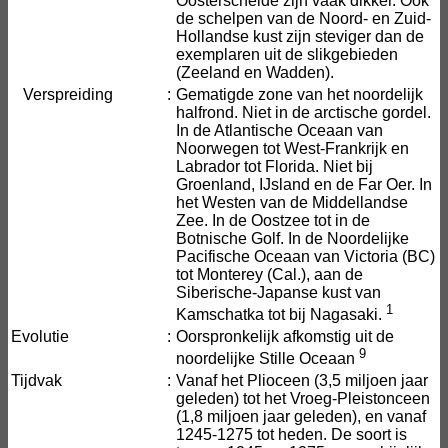
Oosterschelde zijn vaak dikker. Ook
de schelpen van de Noord- en Zuid-
Hollandse kust zijn steviger dan de
exemplaren uit de slikgebieden
(Zeeland en Wadden).
Verspreiding
:
Gematigde zone van het noordelijk
halfrond. Niet in de arctische gordel.
In de Atlantische Oceaan van
Noorwegen tot West-Frankrijk en
Labrador tot Florida. Niet bij
Groenland, IJsland en de Far Oer. In
het Westen van de Middellandse
Zee. In de Oostzee tot in de
Botnische Golf. In de Noordelijke
Pacifische Oceaan van Victoria (BC)
tot Monterey (Cal.), aan de
Siberische-Japanse kust van
1
Kamschatka tot bij Nagasaki.
Evolutie
:
Oorspronkelijk afkomstig uit de
9
noordelijke Stille Oceaan
Tijdvak
:
Vanaf het Plioceen (3,5 miljoen jaar
geleden) tot het Vroeg-Pleistonceen
(1,8 miljoen jaar geleden), en vanaf
1245-1275 tot heden. De soort is