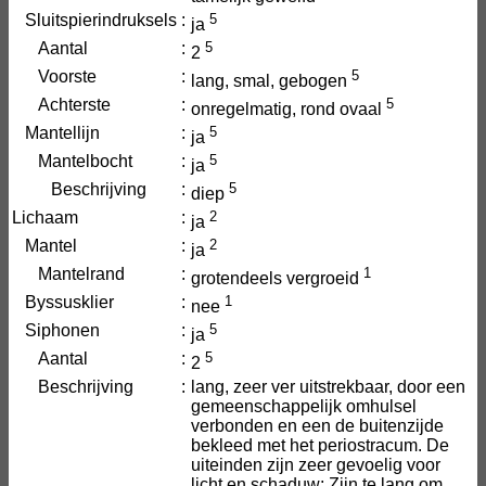
Sluitspierindruksels
:
5
ja
Aantal
:
5
2
Voorste
:
5
lang, smal, gebogen
Achterste
:
5
onregelmatig, rond ovaal
Mantellijn
:
5
ja
Mantelbocht
:
5
ja
Beschrijving
:
5
diep
Lichaam
:
2
ja
Mantel
:
2
ja
Mantelrand
:
1
grotendeels vergroeid
Byssusklier
:
1
nee
Siphonen
:
5
ja
Aantal
:
5
2
Beschrijving
:
lang, zeer ver uitstrekbaar, door een
gemeenschappelijk omhulsel
verbonden en een de buitenzijde
bekleed met het periostracum. De
uiteinden zijn zeer gevoelig voor
licht en schaduw; Zijn te lang om