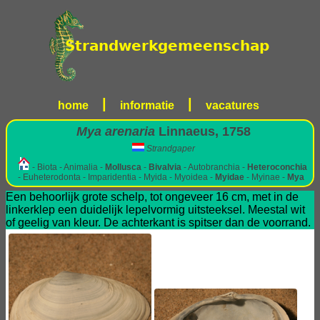
|
|
home
informatie
vacatures
Mya arenaria
Linnaeus, 1758
Strandgaper
- Biota - Animalia -
Mollusca
-
Bivalvia
- Autobranchia -
Heteroconchia
- Euheterodonta - Imparidentia - Myida - Myoidea -
Myidae
- Myinae -
Mya
Een behoorlijk grote schelp, tot ongeveer 16 cm, met in de
linkerklep een duidelijk lepelvormig uitsteeksel. Meestal wit
of geelig van kleur. De achterkant is spitser dan de voorrand.