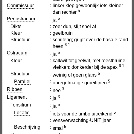
Commissuur
:
linker klep gewoonlijk iets kleiner
5
dan rechter
Periostracum
:
5
ja
Dikte
:
zeer dun, slijt snel af
Kleur
:
geelbruin
Structuur
:
schilferig; grijpt over de basale rand
6
1
heen
Ostracum
:
5
ja
Kleur
:
kalkwit tot geelwit, met roestbruine
6
1
vlekken; donkerder bij de apex
Structuur
:
5
weinig of geen glans
Parallel
:
5
onregelmatige groeilijnen
Ribben
:
3
nee
Ligament
:
3
ja
Tensilium
:
5
ja
Locatie
:
5
iets voor de umbo uitreikend
:
vensverwachting-UNIT jaar
Beschrijving
:
5
smal