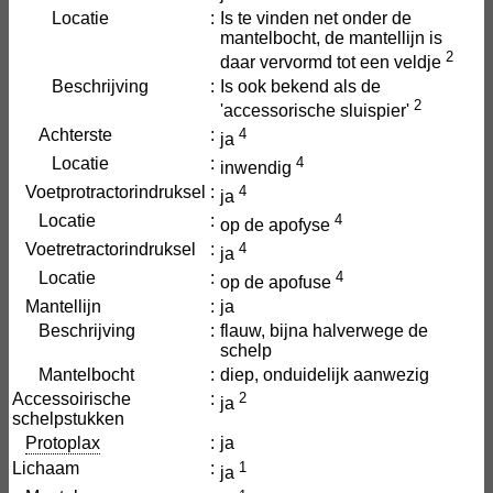
Locatie
:
Is te vinden net onder de
mantelbocht, de mantellijn is
2
daar vervormd tot een veldje
Beschrijving
:
Is ook bekend als de
2
'accessorische sluispier'
Achterste
:
4
ja
Locatie
:
4
inwendig
Voetprotractorindruksel
:
4
ja
Locatie
:
4
op de apofyse
Voetretractorindruksel
:
4
ja
Locatie
:
4
op de apofuse
Mantellijn
:
ja
Beschrijving
:
flauw, bijna halverwege de
schelp
Mantelbocht
:
diep, onduidelijk aanwezig
Accessoirische
:
2
ja
schelpstukken
Protoplax
:
ja
Lichaam
:
1
ja