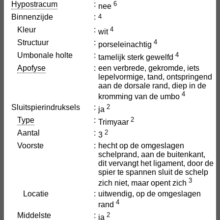
Hypostracum
:
6
nee
Binnenzijde
:
4
Kleur
:
4
wit
Structuur
:
4
porseleinachtig
Umbonale holte
:
4
tamelijk sterk gewelfd
Apofyse
:
een verbrede, gekromde, iets
lepelvormige, tand, ontspringend
aan de dorsale rand, diep in de
4
kromming van de umbo
Sluitspierindruksels
:
2
ja
Type
:
2
Trimyaar
Aantal
:
2
3
Voorste
:
hecht op de omgeslagen
schelprand, aan de buitenkant,
dit vervangt het ligament, door de
spier te spannen sluit de schelp
3
zich niet, maar opent zich
Locatie
:
uitwendig, op de omgeslagen
4
rand
Middelste
:
2
ja