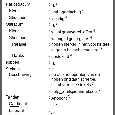
Periostracum
:
4
ja
Kleur
:
4
bruin-geelachtig
Structuur
:
4
vezelig
Ostracum
:
4
ja
Kleur
:
4
wit of grauwgeel, effen
Structuur
:
4
weinig of geen glans
Parallel
:
ribben sterker in het voorste deel,
3
vager in het achterste deel
Haaks
:
4
gestekeld
Ribben
:
5
ja
Stekels
:
ja
Beschrijving
:
op de knooppunten van de
ribben ontstaan scherpe,
3
schubvormige stekels
:
2
help_Sluitspierindruksels
Tanden
:
5
Anodont
Cardinaal
:
6
ja
Lateraal
:
6
ja