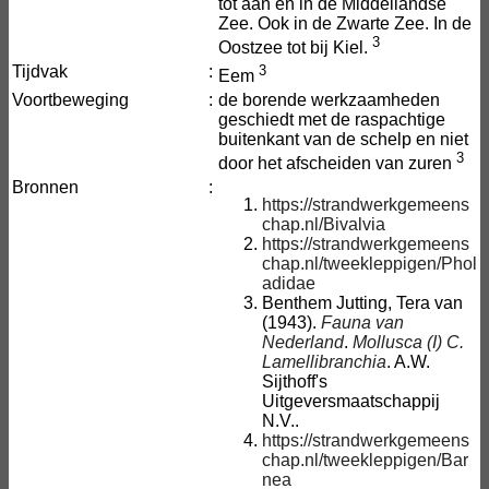
tot aan en in de Middellandse
Zee. Ook in de Zwarte Zee. In de
3
Oostzee tot bij Kiel.
Tijdvak
:
3
Eem
Voortbeweging
:
de borende werkzaamheden
geschiedt met de raspachtige
buitenkant van de schelp en niet
3
door het afscheiden van zuren
Bronnen
:
https://strandwerkgemeens
chap.nl/Bivalvia
https://strandwerkgemeens
chap.nl/tweekleppigen/Phol
adidae
Benthem Jutting, Tera van
(1943).
Fauna van
Nederland
.
Mollusca (I) C.
Lamellibranchia
. A.W.
Sijthoff's
Uitgeversmaatschappij
N.V..
https://strandwerkgemeens
chap.nl/tweekleppigen/Bar
nea