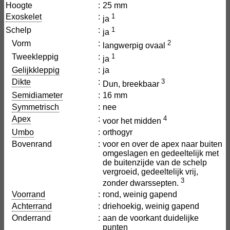
Hoogte
:
25 mm
Exoskelet
:
1
ja
Schelp
:
1
ja
Vorm
:
2
langwerpig ovaal
Tweekleppig
:
1
ja
Gelijkkleppig
:
ja
Dikte
:
3
Dun, breekbaar
Semidiameter
:
16 mm
Symmetrisch
:
nee
Apex
:
4
voor het midden
Umbo
:
orthogyr
Bovenrand
:
voor en over de apex naar buiten
omgeslagen en gedeeltelijk met
de buitenzijde van de schelp
vergroeid, gedeeltelijk vrij,
3
zonder dwarssepten.
Voorrand
:
rond, weinig gapend
Achterrand
:
driehoekig, weinig gapend
Onderrand
:
aan de voorkant duidelijke
punten