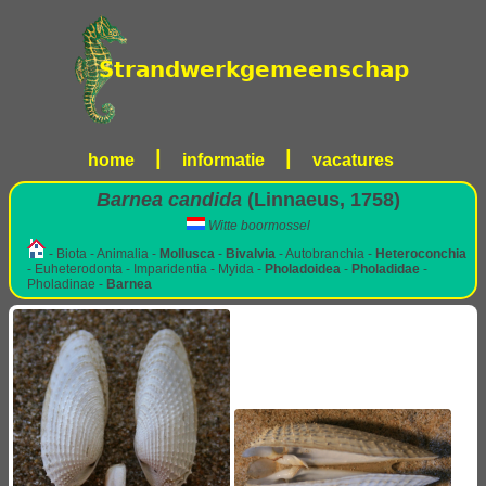
|
|
home
informatie
vacatures
Barnea candida
(Linnaeus, 1758)
Witte boormossel
- Biota - Animalia -
Mollusca
-
Bivalvia
- Autobranchia -
Heteroconchia
- Euheterodonta - Imparidentia - Myida -
Pholadoidea
-
Pholadidae
-
Pholadinae -
Barnea