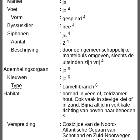
Mantel
:
1
ja
Voet
:
4
ja
Vorm
:
4
gespierd
Byssusklier
:
4
nee
Siphonen
:
4
ja
Aantal
:
4
2
Beschrijving
:
door een gemeenschappelijke
mantelbuis omgeven, slechts de
4
uiteinden zijn vrij
Ademhalingsorgaan
:
6
ja
Kieuwen
:
6
ja
Type
:
6
Lamellibranch
Habitat
:
borend in veen of, zeldzamer,
hout. Ook vaak in stevige klei of
in zand. Bijna altijd in vertikale
richting van boven naar beneden.
3
Verspreiding
:
Oostzijde van de Noord-
Atlantische Oceaan van
Schotland en Zuid-Noorwegen