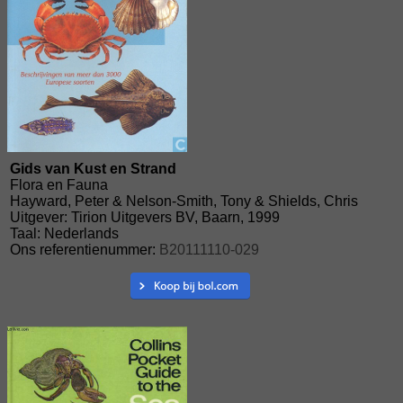
Gids van Kust en Strand
Flora en Fauna
Hayward, Peter & Nelson-Smith, Tony & Shields, Chris
Uitgever: Tirion Uitgevers BV, Baarn, 1999
Taal: Nederlands
Ons referentienummer:
B20111110-029