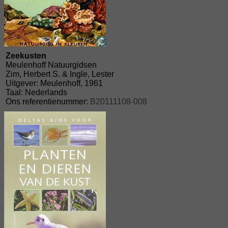
Zeekusten
Meulenhoff Natuurgidsen
Zim, Herbert S. & Ingle, Lester
Uitgever: Meulenhoff, 1961
Taal: Nederlands
Ons referentienummer:
B20111108-008