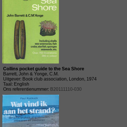
Collins pocket guide to the Sea Shore
Barrett, John & Yonge, C.M.
Uitgever: Book club association, London, 1974
Taal: English
Ons referentienummer:
B20111110-030