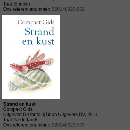
Taal: English
Ons referentienummer:
B20140323-002
Strand en kust
Compact Gids
Uitgever: De fontein|Tirion Uitgevers BV, 2011
Taal: Nederlands
Ons referentienummer:
B20140323-003