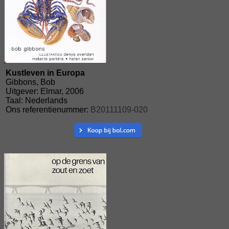
Kustleven in Europa
Gibbons, Bob
Uitgever: Elmar, 2006
Taal: Nederlands
Ons referentienummer:
B20111109-020