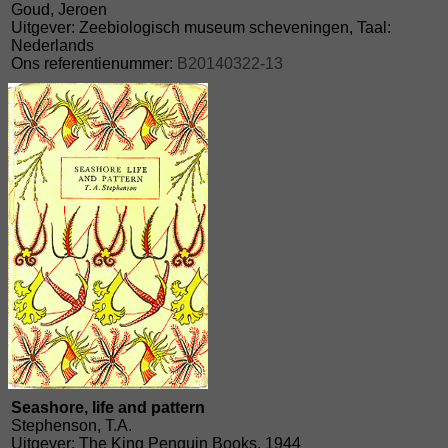
Goud, Jeroen
Uitgever: Zeebiologisch museum scheveningen, Taal:
Nederlands
Ons referentienummer:
B20140322-13
Seashore, life and pattern
Stephenson, T.A.
Uitgever: The King Penguin Books, 1944