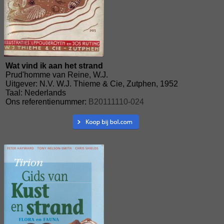
Wat vind ik aan het strand
Prud'homme van Reine, W.J.
Uitgever: N.V. W.J. Thieme & Cie, Zutphen, 1952
Taal: Nederlands
Ons referentienummer:
B20111110-024