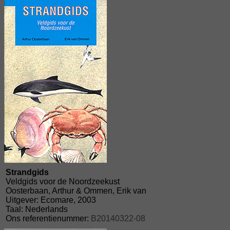
Strandgids
Veldgids voor de Noordzeekust
Oosterbaan, Arthur & Ommen, Erik van
Uitgever: Ecomare, 2003
Taal: Nederlands
Ons referentienummer:
B20140322-08