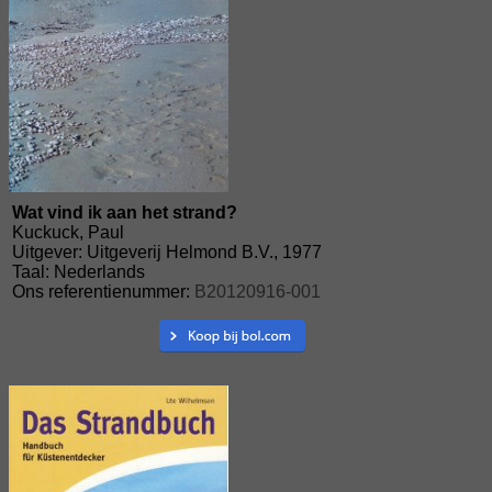
Wat vind ik aan het strand?
Kuckuck, Paul
Uitgever: Uitgeverij Helmond B.V., 1977
Taal: Nederlands
Ons referentienummer:
B20120916-001