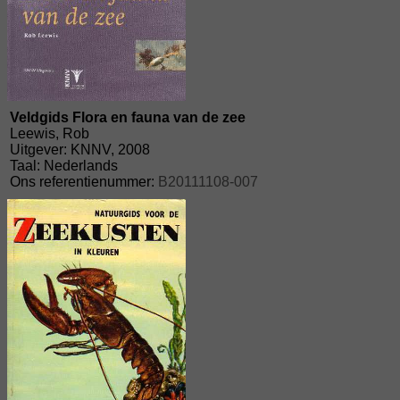
Veldgids Flora en fauna van de zee
Leewis, Rob
Uitgever: KNNV, 2008
Taal: Nederlands
Ons referentienummer:
B20111108-007