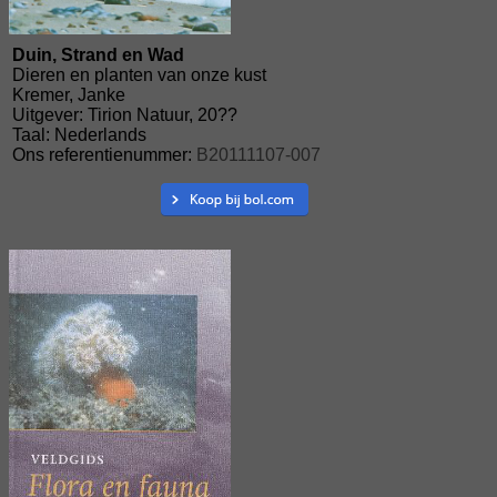
Duin, Strand en Wad
Dieren en planten van onze kust
Kremer, Janke
Uitgever: Tirion Natuur, 20??
Taal: Nederlands
Ons referentienummer:
B20111107-007