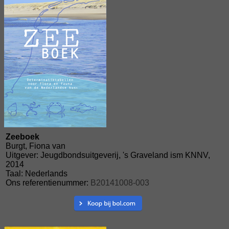
Zeeboek
Burgt, Fiona van
Uitgever: Jeugdbondsuitgeverij, 's Graveland ism KNNV,
2014
Taal: Nederlands
Ons referentienummer:
B20141008-003