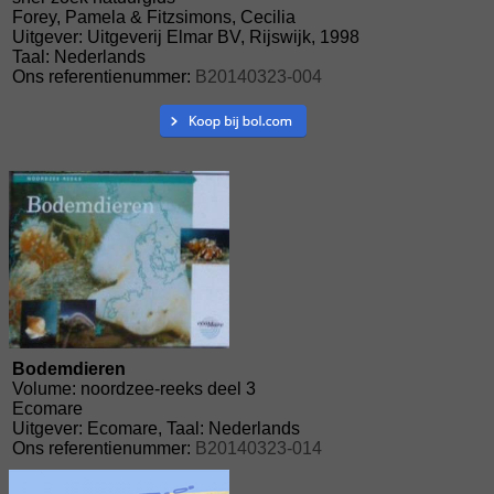
Forey, Pamela & Fitzsimons, Cecilia
Uitgever: Uitgeverij Elmar BV, Rijswijk, 1998
Taal: Nederlands
Ons referentienummer:
B20140323-004
Bodemdieren
Volume: noordzee-reeks deel 3
Ecomare
Uitgever: Ecomare, Taal: Nederlands
Ons referentienummer:
B20140323-014