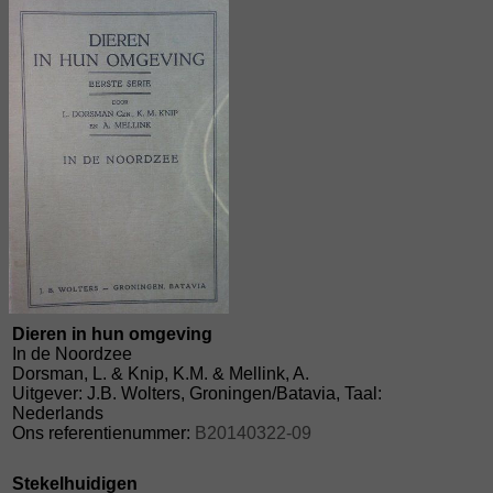
Dieren in hun omgeving
In de Noordzee
Dorsman, L. & Knip, K.M. & Mellink, A.
Uitgever: J.B. Wolters, Groningen/Batavia, Taal:
Nederlands
Ons referentienummer:
B20140322-09
Stekelhuidigen