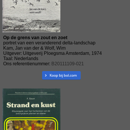
Op de grens van zout en zoet
portret van een veranderend delta-landschap
Kam, Jan van der & Wolf, Wim
Uitgever: Uitgeverij Ploegsma Amsterdam, 1974
Taal: Nederlands
Ons referentienummer:
B20111109-021