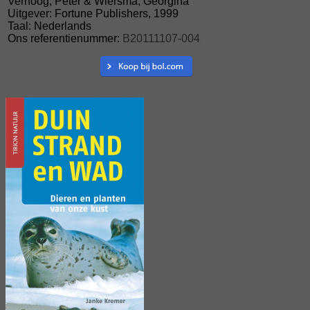
Verhoog, Peter & Wiersma, Georgina
Uitgever: Fortune Publishers, 1999
Taal: Nederlands
Ons referentienummer:
B20111107-004