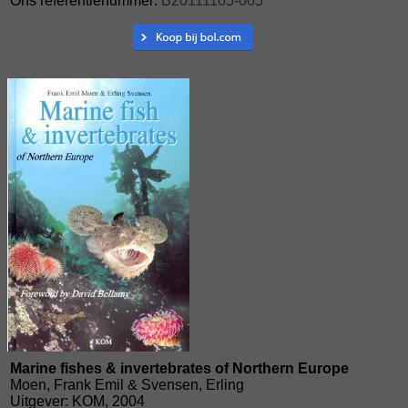
Ons referentienummer:
B20111105-005
Marine fishes & invertebrates of Northern Europe
Moen, Frank Emil & Svensen, Erling
Uitgever: KOM, 2004