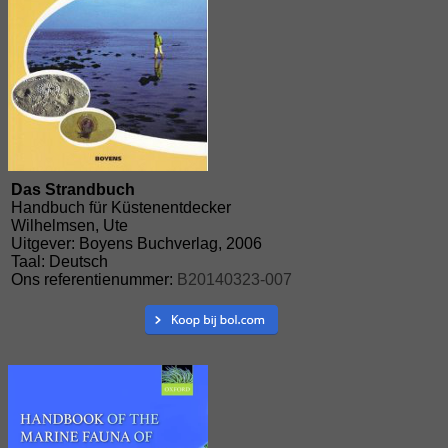
Das Strandbuch
Handbuch für Küstenentdecker
Wilhelmsen, Ute
Uitgever: Boyens Buchverlag, 2006
Taal: Deutsch
Ons referentienummer:
B20140323-007