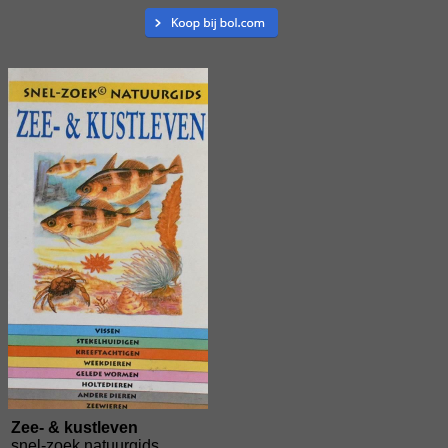
Zee- & kustleven
snel-zoek natuurgids