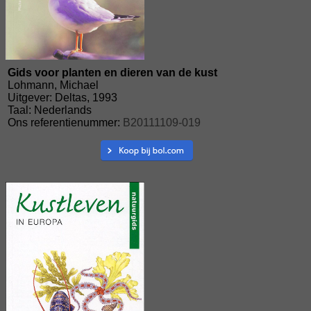
Gids voor planten en dieren van de kust
Lohmann, Michael
Uitgever: Deltas, 1993
Taal: Nederlands
Ons referentienummer:
B20111109-019