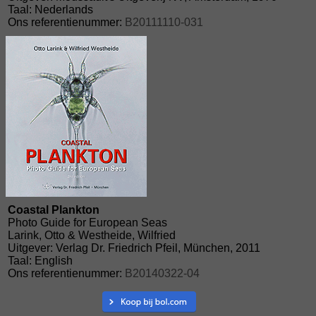
Taal: Nederlands
Ons referentienummer:
B20111110-031
Coastal Plankton
Photo Guide for European Seas
Larink, Otto & Westheide, Wilfried
Uitgever: Verlag Dr. Friedrich Pfeil, München, 2011
Taal: English
Ons referentienummer:
B20140322-04