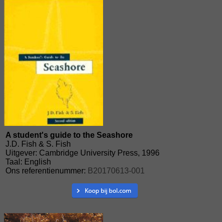
A student's guide to the Seashore
J.D. Fish & S. Fish
Uitgever: Cambridge University Press, 1996
Taal: English
Ons referentienummer:
B20170613-001