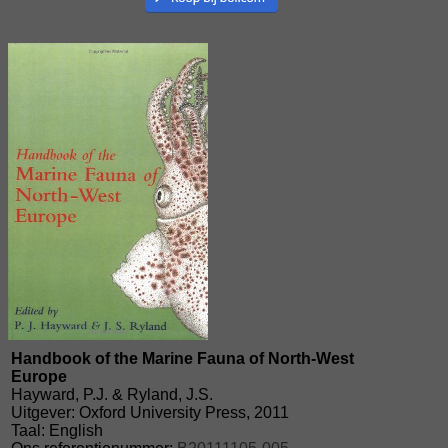
Handbook of the Marine Fauna of North-West
Europe
Hayward, P.J. & Ryland, J.S.
Uitgever: Oxford University Press, 2011
Taal: English