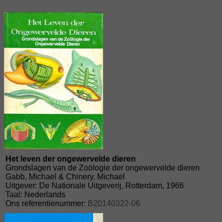
Het leven der ongewervelde dieren
Grondslagen van de Zoölogie der ongewervelde dieren
Gabb, Michael & Chinery, Michael
Uitgever: De Nationale Uitgeverij, Rotterdam, 1966
Taal: Nederlands
Ons referentienummer:
B20140322-06