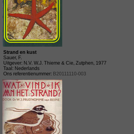
Strand en kust
Sauer, F.
Uitgever: N.V. W.J. Thieme & Cie, Zutphen, 1977
Taal: Nederlands
Ons referentienummer:
B20111110-003